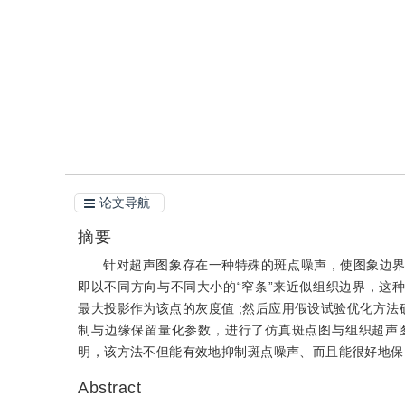
引用
阅读全文PDF
论文导航
摘要
针对超声图象存在一种特殊的斑点噪声，使图象边
即以不同方向与不同大小的“窄条”来近似组织边界，这种
最大投影作为该点的灰度值 ;然后应用假设试验优化方法
制与边缘保留量化参数，进行了仿真斑点图与组织超声
明，该方法不但能有效地抑制斑点噪声、而且能很好地保
Abstract