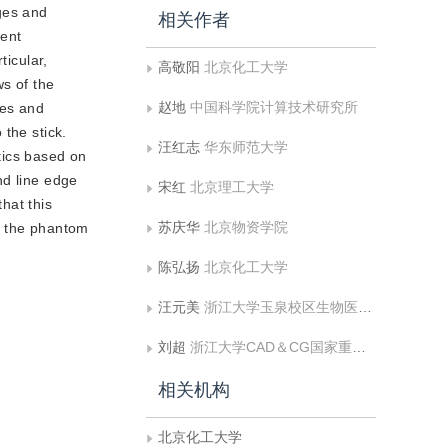
dges and
相关作者
rent
ticular,
高敬阳
北京化工大学
ws of the
赵地
中国科学院计算技术研究所
nes and
the stick.
汪红志
华东师范大学
stics based on
nd line edge
宋红
北京理工大学
hat this
苏庆华
北京物资学院
o the phantom
陈弘扬
北京化工大学
汪元美
浙江大学玉泉校区生物医学工程系
刘超
浙江大学CAD＆CG国家重点实验室
相关机构
北京化工大学