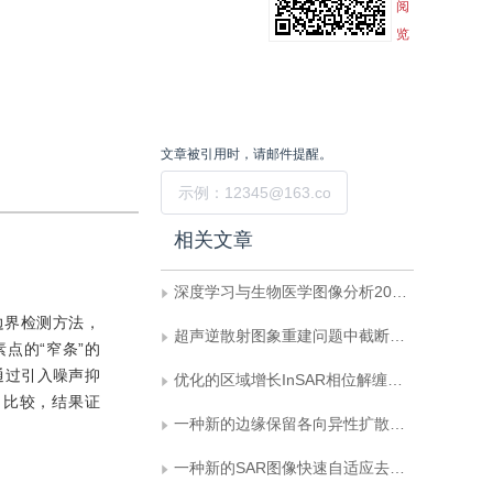
阅
览
文章被引用时，请邮件提醒。
提交
相关文章
深度学习与生物医学图像分析2020年综述
边界检测方法，
超声逆散射图象重建问题中截断奇异值分解正则化方法研究
点的“窄条”的
通过引入噪声抑
优化的区域增长InSAR相位解缠算法
了比较，结果证
一种新的边缘保留各向异性扩散方法
一种新的SAR图像快速自适应去斑算法