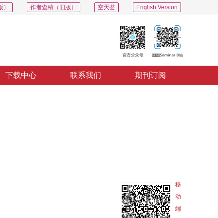
版）
作者查稿（旧版）
空天荟
English Version
下载中心
联系我们
期刊订阅
PDF
导出
分享
收藏
专辑
移
动
端