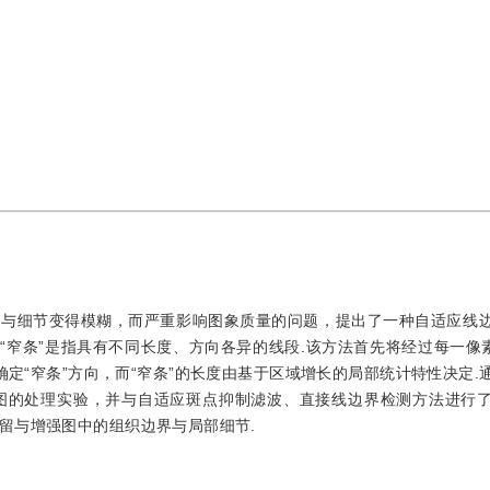
界与细节变得模糊，而严重影响图象质量的问题，提出了一种自适应线
“窄条”是指具有不同长度、方向各异的线段.该方法首先将经过每一像素
确定“窄条”方向，而“窄条”的长度由基于区域增长的局部统计特性决定.
图的处理实验，并与自适应斑点抑制滤波、直接线边界检测方法进行
留与增强图中的组织边界与局部细节.