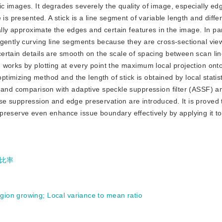
nic images. It degrades severely the quality of image, especially e
is presented. A stick is a line segment of variable length and diffe
ally approximate the edges and certain features in the image. In par
gently curving line segments because they are cross-sectional vie
ertain details are smooth on the scale of spacing between scan li
works by plotting at every point the maximum local projection onto 
optimizing method and the length of stick is obtained by local stati
n and comparison with adaptive speckle suppression filter (ASSF) a
e suppression and edge preservation are introduced. It is proved t
preserve even enhance issue boundary effectively by applying it t
比率
egion growing
;
Local variance to mean ratio