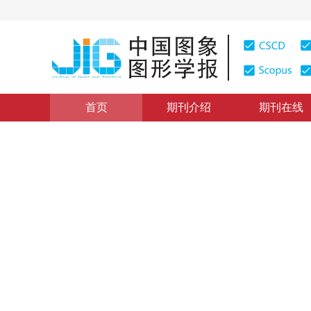
首页
期刊介绍
期刊在线
学术论文与技术报告
|
浏览量
:
0
下载量: 201
CSCD: 0
超声图象的自适应线边界检测
An Adaptive Line Boundary Detection Technique in Me
1
1
郭圣文
，
罗立民
2003年8卷第1期 页码：51
纸质出版：
2003
DOI：
10.11834/jig.20030121