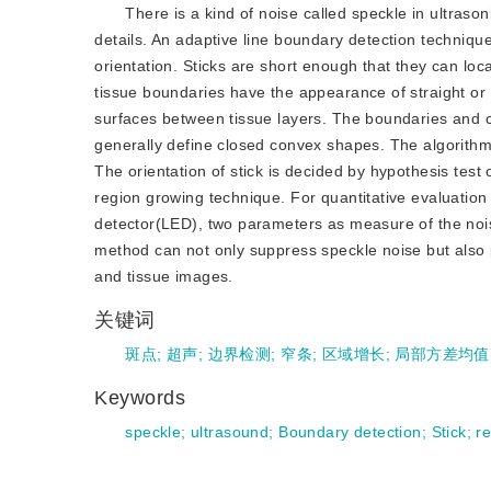
There is a kind of noise called speckle in ultraso
details. An adaptive line boundary detection technique 
orientation. Sticks are short enough that they can loc
tissue boundaries have the appearance of straight or 
surfaces between tissue layers. The boundaries and c
generally define closed convex shapes. The algorithm 
The orientation of stick is decided by hypothesis test 
region growing technique. For quantitative evaluatio
detector(LED), two parameters as measure of the nois
method can not only suppress speckle noise but also 
and tissue images.
关键词
斑点
;
超声
;
边界检测
;
窄条
;
区域增长
;
局部方差均值
Keywords
speckle
;
ultrasound
;
Boundary detection
;
Stick
;
r