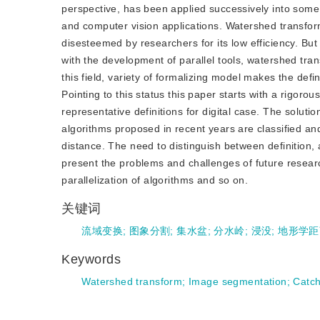
perspective, has been applied successively into some 
and computer vision applications. Watershed transform
disesteemed by researchers for its low efficiency. Bu
with the development of parallel tools, watershed trans
this field, variety of formalizing model makes the def
Pointing to this status this paper starts with a rigoro
representative definitions for digital case. The solut
algorithms proposed in recent years are classified a
distance. The need to distinguish between definition, 
present the problems and challenges of future resear
parallelization of algorithms and so on.
关键词
流域变换
;
图象分割
;
集水盆
;
分水岭
;
浸没
;
地形学距
Keywords
Watershed transform
;
Image segmentation
;
Catc