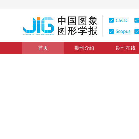
首页
期刊介绍
期刊在线
综述
|
浏览量
:
0
下载量: 152
CSCD: 0
流域变换建模及其算法研究的
Modeling for Watershed Trasform and Development of 
1
1
1
周海芳
，
蒋艳凰
，
杨学军
2003年8卷第1期 页码：8
纸质出版：
2003
DOI：
10.11834/jig.20030107