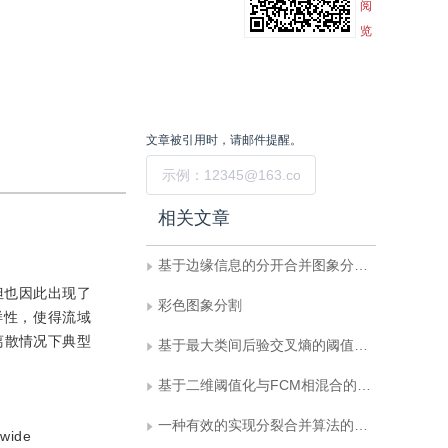
阅
览
文章被引用时，请邮件提醒。
提交
相关文章
基于边缘信息的分开合并图象分割方法
但也因此出现了
彩色图象分割
样性，使得流域
离散情况下典型
基于最大类间后验交叉熵的阈值比分割算法
基于二维阈值化与FCM相混合的图象快速分割方法
一种有效的实现分裂合并算法的数据结构
 wide