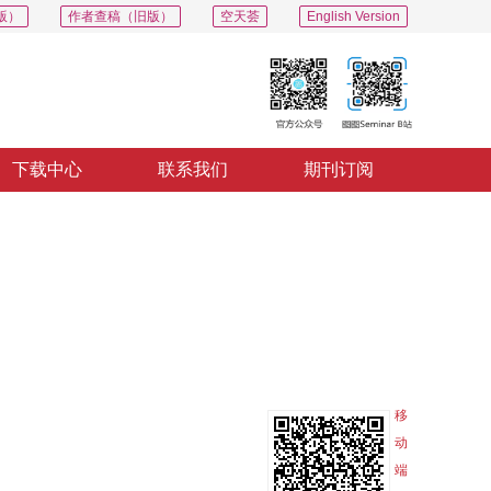
版）
作者查稿（旧版）
空天荟
English Version
下载中心
联系我们
期刊订阅
PDF
导出
分享
收藏
专辑
移
动
端