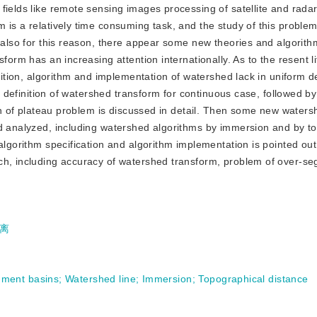
fields like remote sensing images processing of satellite and radar
 is a relatively time consuming task, and the study of this proble
t also for this reason, there appear some new theories and algorit
form has an increasing attention internationally. As to the resent l
inition, algorithm and implementation of watershed lack in uniform d
us definition of watershed transform for continuous case, followed by
ion of plateau problem is discussed in detail. Then some new water
nd analyzed, including watershed algorithms by immersion and by t
algorithm specification and algorithm implementation is pointed out
ch, including accuracy of watershed transform, problem of over-se
离
hment basins
;
Watershed line
;
Immersion
;
Topographical distance