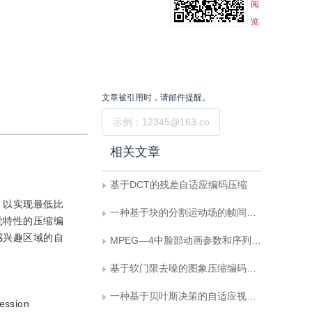
阅
览
文章被引用时，请邮件提醒。
提交
相关文章
基于DCT的残差自适应编码压缩
，以实现最低比
一种基于块的分割运动场的帧间编码方法
觉特性的压缩编
感兴趣区域的自
MPEG—4中脸部动画参数和序列重绘的肌肉模型
基于软门限去噪的图象压缩编码研究
一种基于贝叶斯决策的自适应视频编码方法
ression