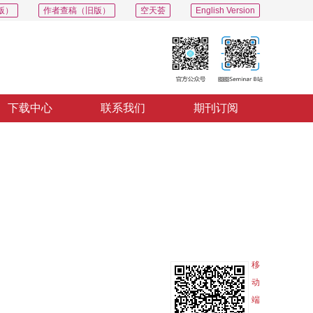
版）
作者查稿（旧版）
空天荟
English Version
下载中心
联系我们
期刊订阅
PDF
导出
分享
收藏
专辑
移
动
端