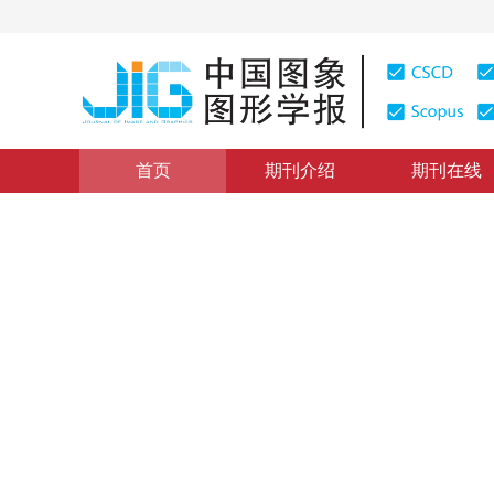
首页
期刊介绍
期刊在线
综述
|
浏览量
:
0
下载量: 184
CSCD: 0
基于视觉特性的静态图象压缩
Still Image Coding Based on Models of Visual Characte
1
2
1
沃焱
，
韩国强
，
张波
2003年8卷第10期 页码：1105
纸质出版：
2003
DOI：
10.11834/jig.2003010401