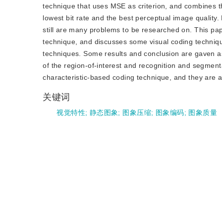
technique that uses MSE as criterion, and combines th
lowest bit rate and the best perceptual image qualit
still are many problems to be researched on. This pap
technique, and discusses some visual coding techniq
techniques. Some results and conclusion are gaven a
of the region-of-interest and recognition and segmenta
characteristic-based coding technique, and they are al
关键词
视觉特性
;
静态图象
;
图象压缩
;
图象编码
;
图象质量