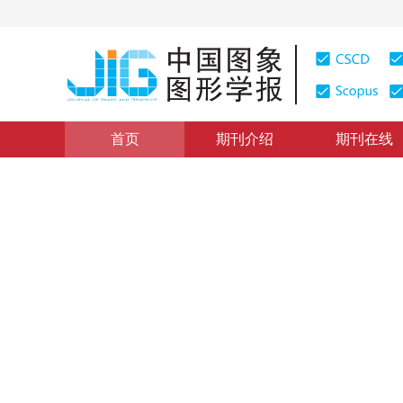
首页
期刊介绍
期刊在线
学术论文与技术报告
|
浏览量
:
0
下载量: 278
CSCD: 0
光电混合处理系统识别高相似
High Similarity Industrial Images Recognition Researc
1
1
余杨
，
黄惟一
2002年7卷第7期 页码：633
纸质出版：
2002
DOI：
10.11834/jig.200207205