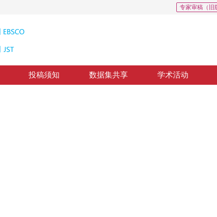
专家审稿（旧
投稿须知
数据集共享
学术活动
度工业零件图象的研究初探
h with Opto-electronic Hybrid System