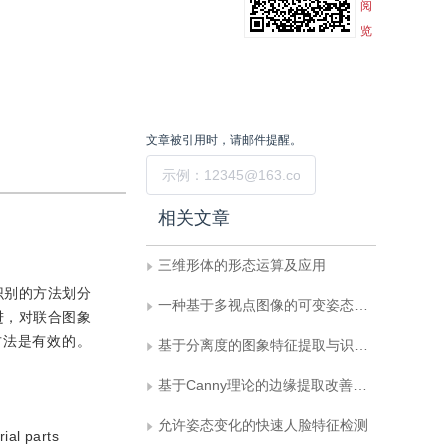
阅
览
文章被引用时，请邮件提醒。
提交
相关文章
三维形体的形态运算及应用
识别的方法划分
一种基于多视点图像的可变姿态人脸识别系统
进，对联合图象
方法是有效的。
基于分离度的图象特征提取与识别方法
基于Canny理论的边缘提取改善方法
允许姿态变化的快速人脸特征检测
ial parts