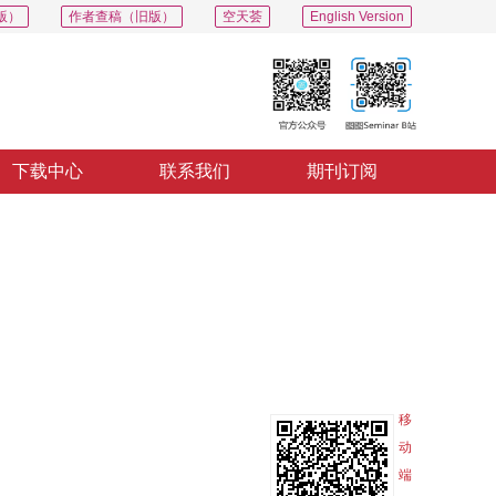
版）
作者查稿（旧版）
空天荟
English Version
下载中心
联系我们
期刊订阅
导出
分享
收藏
专辑
移
动
端