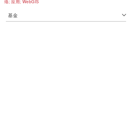
络;
应用;
WebGIS
基金