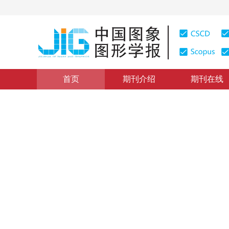
首页
期刊介绍
期刊在线
学术论文与技术报告
|
浏览量
:
0
下载量: 490
CSCD: 0
基于支持向量机的图象插值及
1
1
王珏
，
季梁
2002年7卷第6期 页码：558
纸质出版：
2002
DOI：
10.11834/jig.200206192