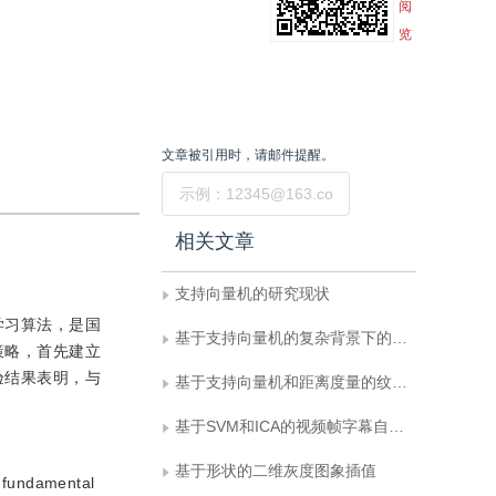
阅
览
文章被引用时，请邮件提醒。
提交
相关文章
支持向量机的研究现状
学习算法，是国
基于支持向量机的复杂背景下的人体检测
策略，首先建立
验结果表明，与
基于支持向量机和距离度量的纹理分类
基于SVM和ICA的视频帧字幕自动定位与提取
基于形状的二维灰度图象插值
a fundamental