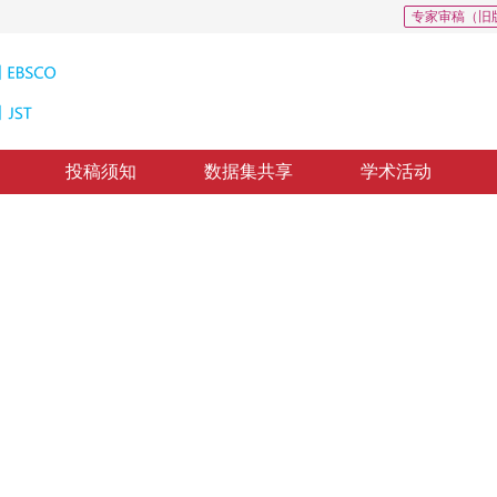
专家审稿（旧
投稿须知
数据集共享
学术活动
错误隐匿策略
Image Interpolation and Error Concealment Scheme Based on Support Vector Machine