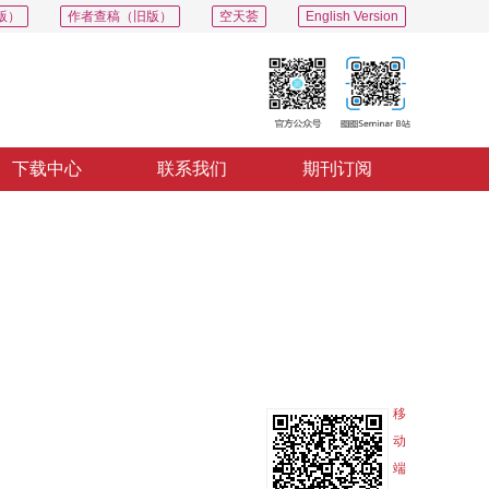
版）
作者查稿（旧版）
空天荟
English Version
下载中心
联系我们
期刊订阅
PDF
导出
分享
收藏
专辑
移
动
端