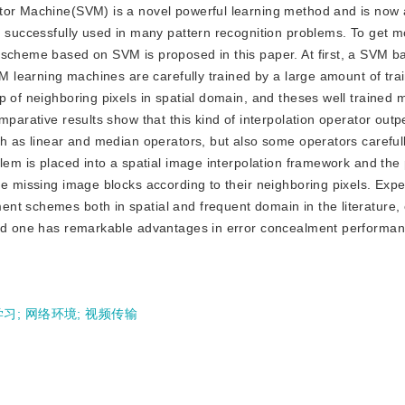
ctor Machine(SVM) is a novel powerful learning method and is now
n successfully used in many pattern recognition problems. To get m
 scheme based on SVM is proposed in this paper. At first, a SVM 
VM learning machines are carefully trained by a large amount of tra
p of neighboring pixels in spatial domain, and theses well trained
mparative results show that this kind of interpolation operator out
ch as linear and median operators, but also some operators carefull
blem is placed into a spatial image interpolation framework and th
he missing image blocks according to their neighboring pixels. Exp
nt schemes both in spatial and frequent domain in the literature, 
osed one has remarkable advantages in error concealment performa
学习
;
网络环境
;
视频传输