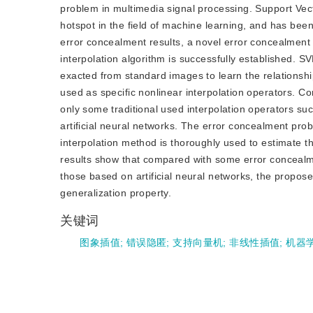
problem in multimedia signal processing. Support Ve
hotspot in the field of machine learning, and has bee
error concealment results, a novel error concealment
interpolation algorithm is successfully established. S
exacted from standard images to learn the relationshi
used as specific nonlinear interpolation operators. Co
only some traditional used interpolation operators su
artificial neural networks. The error concealment pro
interpolation method is thoroughly used to estimate t
results show that compared with some error concealme
those based on artificial neural networks, the prop
generalization property.
关键词
图象插值
;
错误隐匿
;
支持向量机
;
非线性插值
;
机器