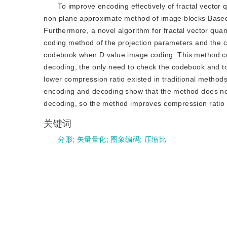
To improve encoding effectively of fractal vector
non plane approximate method of image blocks Based o
Furthermore, a novel algorithm for fractal vector qua
coding method of the projection parameters and the c
codebook when D value image coding. This method conn
decoding, the only need to check the codebook and to
lower compression ratio existed in traditional methods
encoding and decoding show that the method does not 
decoding, so the method improves compression ratio 
关键词
分形
;
矢量量化
;
图象编码
;
压缩比