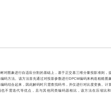
叉树对图象进行自适应分割的基础上，基于正交基三维分量投影准则，
编码方法。该方法首先通过对投影参数进行DPCM编码来构造粗糙图
化编码结合起来，因此解码时只需查找码书，并仅进行对比度变换。计
码也不需迭代等优点，且与其他同类编码器相比，该方法在压缩比和