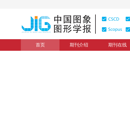
首页
期刊介绍
期刊在线
学术论文与技术报告
|
浏览量
:
0
下载量: 348
CSCD: 0
改进的分形矢量量化编码
Modified Fractal Vector Quantization for Image Coding
1
1
洪喜勇
，
陈贺新
2002年7卷第5期 页码：501
纸质出版：
2002
DOI：
10.11834/jig.200205162