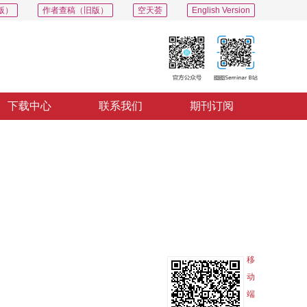
版）
作者查稿（旧版）
空天荟
English Version
下载中心
联系我们
期刊订阅
PDF
导出
分享
收藏
专辑
移
动
端