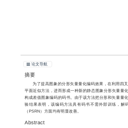
引用
阅读全文PDF
论文导航
摘要
为了提高图象的分形矢量量化编码效果，在利用四
平面近似方法，进而形成一种新的静态图象分形矢量量化
构成差值图象编码的码书。由于该方法把分形和矢量量
验结果表明，该编码方法具有码书不需外部训练，解
（PSRN）方面均有明显改善。
Abstract