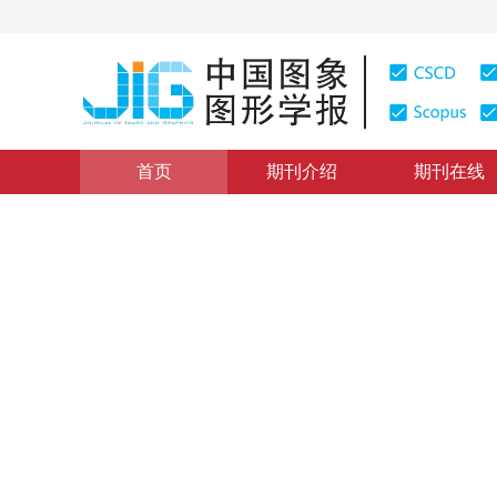
首页
期刊介绍
期刊在线
学术论文与技术报告
|
浏览量
:
0
下载量: 354
CSCD: 0
完善频谱脸人像识别的分类器
Finishing the Classifier Design of Spectroface Human
1
1
1
赖剑煌
，
颜鑫弘
，
邓东皋
2002年7卷第5期 页码：466
纸质出版：
2002
DOI：
10.11834/jig.200205155