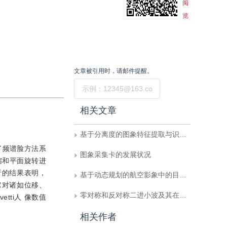
阅
览
文章被引用时，请邮件提醒。
提交
相关文章
基于分离度的图象特征提取与识别方法
了频谱脸方法系
图象采集卡的发展状况
缩和平面旋转进
分析的结果表明，
基于动态规划的航空影象中的目标提取
它对诸如位移、
零对称和反对称二进小波及其在边缘检测中的应用
ti人 像数值
相关作者