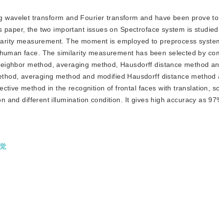
g wavelet transform and Fourier transform and have been prove to 
this paper, the two important issues on Spectroface system is studie
milarity measurement. The moment is employed to preprocess system 
f human face. The similarity measurement has been selected by co
st neighbor method, averaging method, Hausdorff distance method a
thod, averaging method and modified Hausdorff distance method 
tive method in the recognition of frontal faces with translation, sc
ion and different illumination condition. It gives high accuracy as 
觉