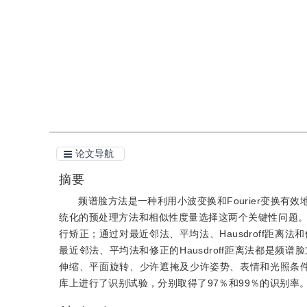
引用
阅读全文PDF
论文导航
摘要
频谱脸方法是一种利用小波变换和Fourier变换
统化的预处理方法和相似性度量选择这两个关键性问题
行矫正；通过对最近邻法、平均法、Hausdroff距离法
最近邻法、平均法和修正的Hausdroff距离法都是
伸缩、平面旋转、少许遮掩及少许姿势、表情和光照条件的变
库上进行了识别试验，分别取得了97％和99％的识别率