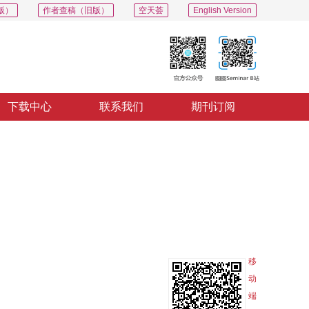
版）
作者查稿（旧版）
空天荟
English Version
下载中心
联系我们
期刊订阅
PDF
导出
分享
收藏
专辑
移
动
端