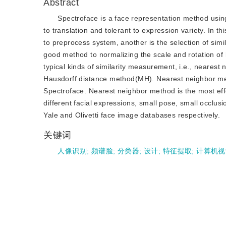
Abstract
Spectroface is a face representation method usin
to translation and tolerant to expression variety. In 
to preprocess system, another is the selection of si
good method to normalizing the scale and rotation o
typical kinds of similarity measurement, i.e., neare
Hausdorff distance method(MH). Nearest neighbor me
Spectroface. Nearest neighbor method is the most effec
different facial expressions, small pose, small occlus
Yale and Olivetti face image databases respectively.
关键词
人像识别
;
频谱脸
;
分类器
;
设计
;
特征提取
;
计算机视