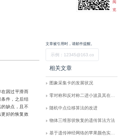
阅
览
文章被引用时，请邮件提醒。
提交
相关文章
图象采集卡的发展状况
存在因过平滑而
零对称和反对称二进小波及其在边缘检测中的应用
束条件，之后结
真的缺点，且不
随机中点位移算法的改进
法更好的恢复效
物体三维形状恢复的遗传算法方法
基于遗传神经网络的苹果颜色实时分级方法