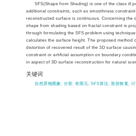
SFS(Shape from Shading) is one of the class ill
additional constraints, such as smoothness constraint,
reconstructed surface is continuous. Concerning the 
shape from shading based on fractal constraint is prop
through formulating the SFS problem using techniques 
calculates the surface height. The proposed method o
distortion of recovered result of the 3D surface caus
constraint or artificial assumption on boundary condi
in aspect of 3D surface reconstruction for natural sce
关键词
自然景物图象
;
分形
;
有限元
;
SFS算法
;
形状恢复
;
计