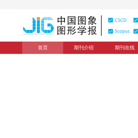
首页
期刊介绍
期刊在线
学术论文与技术报告
|
浏览量
:
0
下载量: 365
CSCD: 0
基于分形的从明暗恢复形状算
A Method of Shape from Shading Based on Fractal Con
1
1
2
1
赵歆波
，
张定华
，
M．Petrou
，
赵荣春
2002年7卷第5期 页码：440
纸质出版：
2002
DOI：
10.11834/jig.200205150