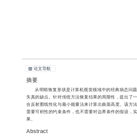
引用
阅读全文PDF
论文导航
摘要
从明暗恢复形状是计算机视觉领域中的经典病态问
失真的缺点。针对传统方法恢复结果的局限性，提出了
合反射图线性化与最小能量法来计算出曲面高度。该方
需要可积性的约束条件，也不需要对边界条件的假设，
果。
Abstract