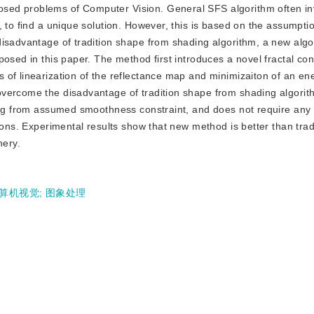
 posed problems of Computer Vision. General SFS algorithm often i
 to find a unique solution. However, this is based on the assumptio
disadvantage of tradition shape from shading algorithm, a new algo
osed in this paper. The method first introduces a novel fractal con
of linearization of the reflectance map and minimizaiton of an en
vercome the disadvantage of tradition shape from shading algorithm
ing from assumed smoothness constraint, and does not require any i
tions. Experimental results show that new method is better than tra
nery.
算机视觉
;
图象处理