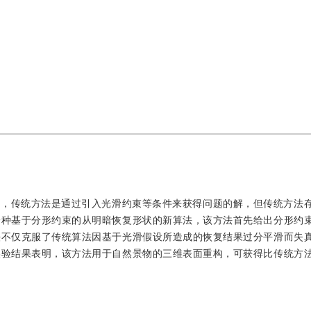
题，传统方法是通过引入光滑约束等条件来获得问题的解，但传统方法
一种基于分形约束的从明暗恢复形状的新算法，该方法首先给出分形约
法不仅克服了传统算法因基于光滑假设所造成的恢复结果过分平滑而失
实验结果表明，该方法用于自然景物的三维表面重构，可获得比传统方