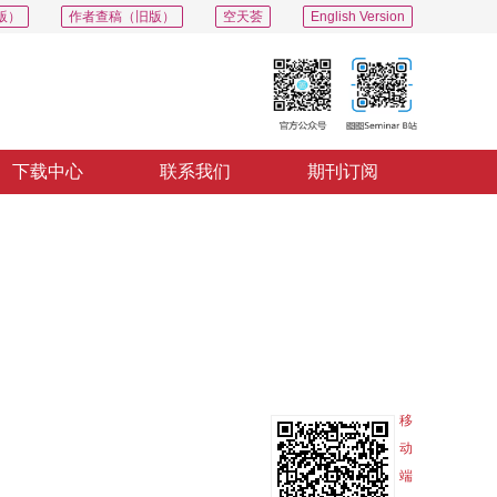
版）
作者查稿（旧版）
空天荟
English Version
下载中心
联系我们
期刊订阅
PDF
导出
分享
收藏
专辑
移
动
端