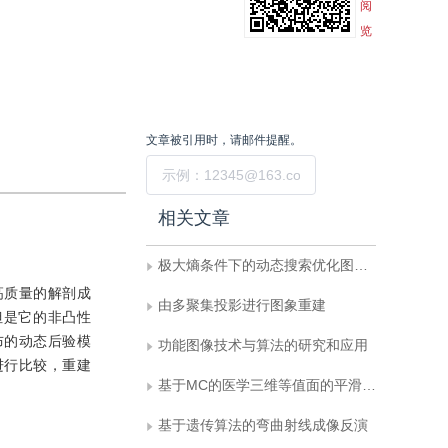
阅
览
文章被引用时，请邮件提醒。
提交
相关文章
极大熵条件下的动态搜索优化图象重建方法
高质量的解剖成
由多聚集投影进行图象重建
但是它的非凸性
布的动态后验模
功能图像技术与算法的研究和应用
进行比较，重建
基于MC的医学三维等值面的平滑与归并
基于遗传算法的弯曲射线成像反演