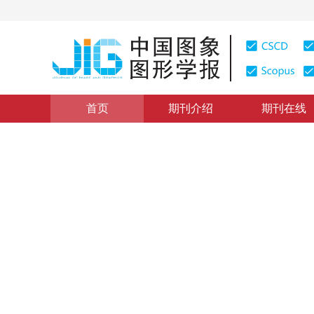
首页
期刊介绍
期刊在线
学术论文与技术报告
|
浏览量
:
0
下载量: 343
CSCD: 0
基于动态后验模拟的PET图像
A PET Imaging Reconstruction Based on Dynamic Poste
1
1
龚铁柱
，
汪元美
2002年7卷第4期 页码：346
纸质出版：
2002
DOI：
10.11834/jig.200204121