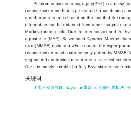
Positron emission tomography(PET) is a noisy fun
reconstruction method is presented for combining a
membrane a priori is based on the fact that the radio
information can be obtained from other imaging modal
Markov random field. Due the non convex and the hyper
a posteriori(MAP). So we used Dynamic Markov chain
error(MMSE) estimator which update the hyper paramet
reconstruction results can be easy gotten by MMSE. 
segmented anatomical membrane a priori exhibit imp
Carlo is mostly suitable for fully Bayesian reconstructi
关键词
正电子发射成像
;
Bayesian重建
;
动态随机模拟法
;
分