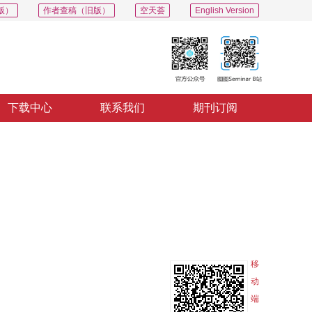
版）
作者查稿（旧版）
空天荟
English Version
下载中心
联系我们
期刊订阅
PDF
导出
分享
收藏
专辑
移
动
端