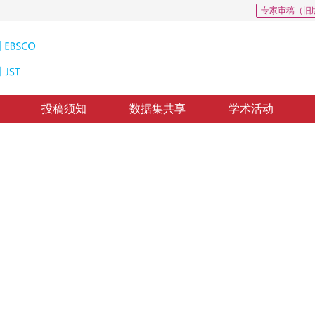
专家审稿（旧
投稿须知
数据集共享
学术活动
两步分割方法
ological Adaptability