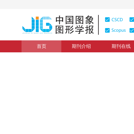
首页
期刊介绍
期刊在线
学术论文与技术报告
|
浏览量
:
0
下载量: 334
CSCD: 0
一种具有拓扑自适应性的图象
A Hierarchical Method of Image Segmentation with Top
1
1
张丽飞
，
邹谋炎
2002年7卷第11期 页码：1113
纸质出版：
2002
DOI：
10.11834/jig.2002011335