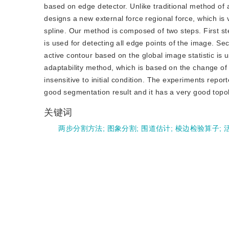
based on edge detector. Unlike traditional method of
designs a new external force regional force, which is v
spline. Our method is composed of two steps. First ste
is used for detecting all edge points of the image. Sec
active contour based on the global image statistic is
adaptability method, which is based on the change of 
insensitive to initial condition. The experiments repo
good segmentation result and it has a very good topolo
关键词
两步分割方法
;
图象分割
;
围道估计
;
棱边检验算子
;