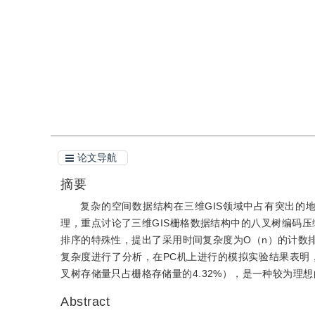
引用
阅读全文PDF
论文导航
摘要
复杂的空间数据结构在三维GIS领域中占有突出的地
理，重点讨论了三维GIS栅格数据结构中的八叉树编码压缩
排序的特殊性，提出了采用时间复杂度为O（n）的计数
复杂度进行了分析，在PC机上进行的模拟实验结果表明
叉树存储量只占栅格存储量的4.32%），是一种较为理
Abstract