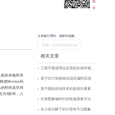
阅
览
文章被引用时，请邮件提醒。
提交
相关文章
三维可视地理信息系统在城市规划中的应用研究
数据的存储和管
基于DCT的残差自适应编码压缩
Morton码
法的时间及空间
基于随机扰动技术的多级矢量量化器优化设计
次为9阶时，八
分形图象编码中的快速插索方法研究
在小波分解下的分形块方法图象编码