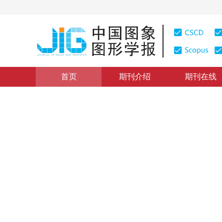
首页
期刊介绍
期刊在线
学术论文与技术报告
|
浏览量
:
0
下载量: 505
CSCD: 0
用于建立三维GIS的八叉树编
Quick Encoding Compression Algorithm of Octree for 
1
2
曹彤
，
刘臻
2002年7卷第1期 页码：50
纸质出版：
2002
DOI：
10.11834/jig.20020112