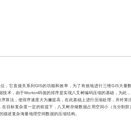
位，它直接关系到GIS的功能和效率，为了有效地进行三维GIS大量
技术，由于Morton码值的排序是实现八叉树编码压缩的基础，为此，根据
排序算法，使排序速度大为撇提高，在此基础上进行压缩处理，并对算
，在目标复杂度一定的前提下，八叉树存储数据占用空间小（当分割阶
想的描述复杂海量地理空间数据的压缩结构。