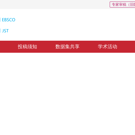
专家审稿（旧
投稿须知
数据集共享
学术活动
码压缩算法
Modeling Three Dimensional GIS