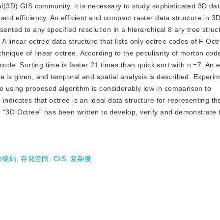
l(3D) GIS community, it is necessary to study sophisticated 3D dat
and efficiency. An efficient and compact raster data structure in 3
ented to any specified resolution in a hierarchical 8 ary tree struc
A linear octree data structure that lists only octree codes of F Oct
nique of linear octree. According to the peculiarity of morton cod
 code. Sorting time is faster 21 times than quick sort with n =7. An 
e is given, and temporal and spatial analysis is described. Exper
 using proposed algorithm is considerably low in comparison to
indicates that octree is an ideal data structure for representing th
m "3D Octree" has been written to develop, verify and demonstrate 
象编码
;
存储空间
;
GIS
;
复杂度