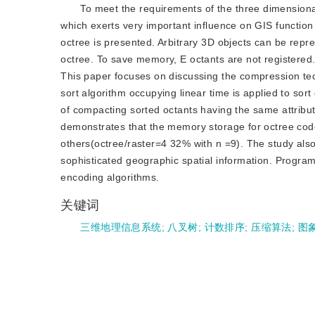
To meet the requirements of the three dimensiona
which exerts very important influence on GIS function 
octree is presented. Arbitrary 3D objects can be repres
octree. To save memory, E octants are not registered. 
This paper focuses on discussing the compression tech
sort algorithm occupying linear time is applied to sort
of compacting sorted octants having the same attribut
demonstrates that the memory storage for octree code
others(octree/raster=4 32% with n =9). The study also 
sophisticated geographic spatial information. Progra
encoding algorithms.
关键词
三维地理信息系统
;
八叉树
;
计数排序
;
压缩算法
;
图