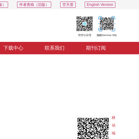
版）
作者查稿（旧版）
空天荟
English Version
下载中心
联系我们
期刊订阅
PDF
导出
分享
收藏
专辑
移
动
端