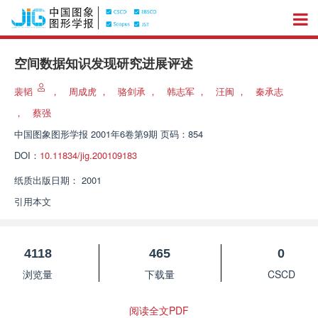
空间数据知识发现研究进展评述
裴韬
，
周成虎
，
骆剑承
，
韩志军
，
汪闽
，
秦承志
，
蔡强
中国图象图形学报
2001年6卷第9期 页码：854
DOI：
10.11834/jig.200109183
纸质出版日期：
2001
引用本文
4118
465
0
浏览量
下载量
CSCD
阅读全文PDF