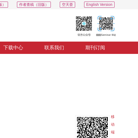
版）
作者查稿（旧版）
空天荟
English Version
下载中心
联系我们
期刊订阅
PDF
导出
分享
收藏
专辑
移
动
端