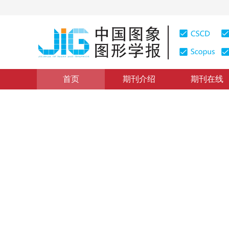
首页
期刊介绍
期刊在线
地理信息系统理论与方法
|
浏览量
:
0
下载量: 419
CSCD
时空数据智能化处理与分析的
Theoretical and Technical Issues on Intelligent Proce
1
1
2
1
骆剑承
，
周成虎
，
梁怡
，
裴韬
2001年6卷第9期 页码：836
纸质出版：
2001
DOI：
10.11834/jig.200109180