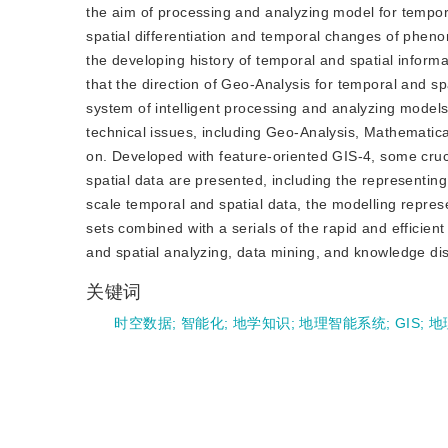
the aim of processing and analyzing model for tempor
spatial differentiation and temporal changes of pheno
the developing history of temporal and spatial inform
that the direction of Geo-Analysis for temporal and spat
system of intelligent processing and analyzing models f
technical issues, including Geo-Analysis, Mathematic
on. Developed with feature-oriented GIS-4, some cruci
spatial data are presented, including the representin
scale temporal and spatial data, the modelling represen
sets combined with a serials of the rapid and efficien
and spatial analyzing, data mining, and knowledge di
关键词
时空数据
;
智能化
;
地学知识
;
地理智能系统
;
GIS
;
地