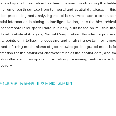
al and spatial information has been focused on obtaining the hidde
menon of earth surface from temporal and spatial database. In this
ation processing and analyzing model is reviewed such a conclusion
ial information is aiming to intelligentization, then the hierarchical
or temporal and spatial data is initially built based on multiple the
al and Statistical Analysis, Neural Computation, Knowledge process
al points on intelligent processing and analyzing system for temp
g and inferring mechanisms of geo-knowledge, integrated models fo
tation for the statistical characteristics of the spatial data, and th
t algorithms such as spatial information processing, feature detecti
scovery.
理信息系统
;
数据处理
;
时空数据库
;
地理特征