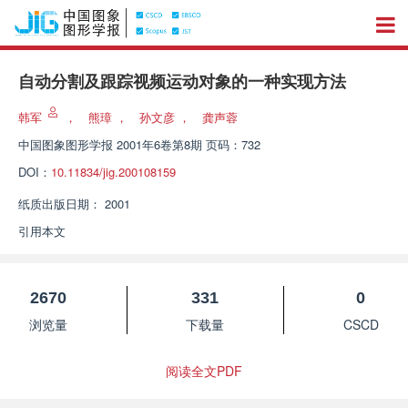
自动分割及跟踪视频运动对象的一种实现方法
韩军
，
熊璋
，
孙文彦
，
龚声蓉
中国图象图形学报
2001年6卷第8期 页码：732
DOI：
10.11834/jig.200108159
纸质出版日期：
2001
引用本文
2670
331
0
浏览量
下载量
CSCD
阅读全文PDF