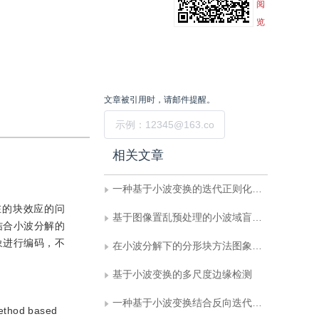
阅
览
文章被引用时，请邮件提醒。
提交
相关文章
一种基于小波变换的迭代正则化图象恢复算法
在的块效应的问
基于图像置乱预处理的小波域盲水印系统
结合小波分解的
象进行编码，不
在小波分解下的分形块方法图象编码
基于小波变换的多尺度边缘检测
一种基于小波变换结合反向迭代修正的VQ图象压缩编码方法
method based