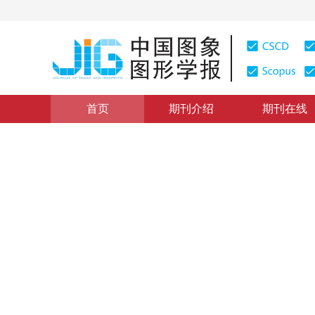
首页
期刊介绍
期刊在线
学术论文与技术报告
|
浏览量
:
0
下载量: 288
CSCD: 0
结合小波变换的零搜索分形图
Zero-Searching Fractal Image Coding Based on Wavele
1
1
1
周娟
，
罗建书
，
乔世东
2001年6卷第7期 页码：669
纸质出版：
2001
DOI：
10.11834/jig.200107147