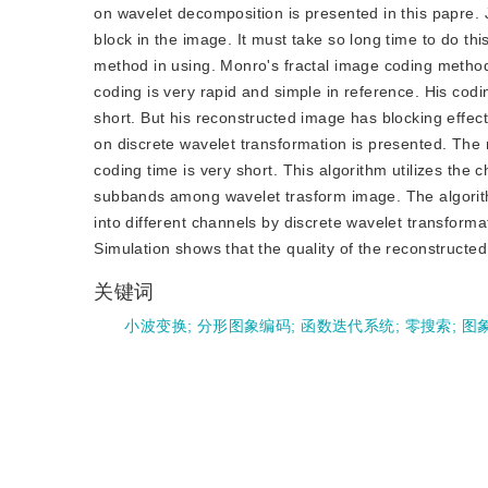
on wavelet decomposition is presented in this papre.
block in the image. It must take so long time to do thi
method in using. Monro's fractal image coding method
coding is very rapid and simple in reference. His cod
short. But his reconstructed image has blocking effect
on discrete wavelet transformation is presented. The
coding time is very short. This algorithm utilizes the 
subbands among wavelet trasform image. The algorith
into different channels by discrete wavelet transform
Simulation shows that the quality of the reconstructe
关键词
小波变换
;
分形图象编码
;
函数迭代系统
;
零搜索
;
图