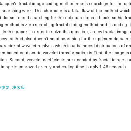
 Jacquin's fractal image coding method needs searchign for the o
s searching work. This character is a fatal flaw of the method which
 doesn't meed searching for the optimum domain block, so his fra
ing method is zero searching fractal coding method and its coding t
. In this paper. in order to solve this question, a new fractal imag
 new method also doesn't need searching for the optimum domain bl
character of wavelet analysis which is unbalanced distributions of e
m based on discrete wavelet transformation is:First, the image i
ation. Second, wavelet coefficients are encoded by fractal image c
d image is improved greatly and coding time is only 1.48 seconds.
象恢复
;
块效应