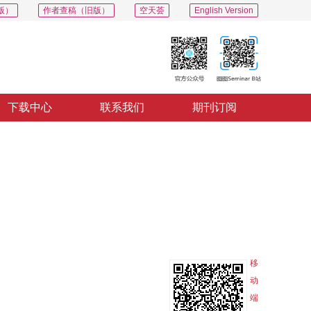
版）
作者查稿（旧版）
空天荟
English Version
下载中心
联系我们
期刊订阅
PDF
导出
分享
收藏
专辑
移
动
端