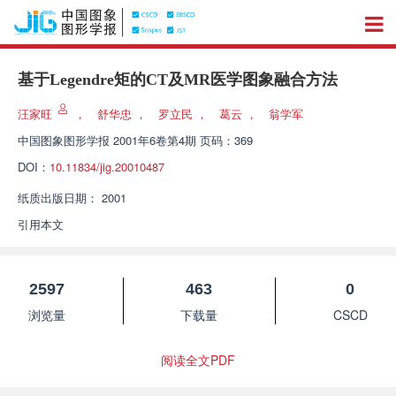
基于Legendre矩的CT及MR医学图象融合方法
汪家旺
，
舒华忠
，
罗立民
，
葛云
，
翁学军
中国图象图形学报
2001年6卷第4期 页码：369
DOI：
10.11834/jig.20010487
纸质出版日期：
2001
引用本文
2597
463
0
浏览量
下载量
CSCD
阅读全文PDF