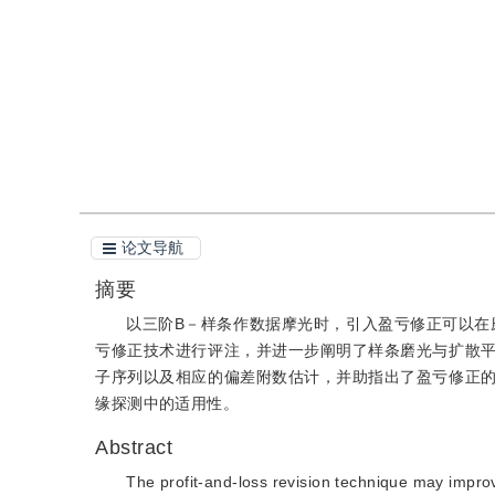
引用
阅读全文PDF
论文导航
摘要
以三阶B－样条作数据摩光时，引入盈亏修正可以在
亏修正技术进行评注，并进一步阐明了样条磨光与扩散
子序列以及相应的偏差附数估计，并助指出了盈亏修正
缘探测中的适用性。
Abstract
The profit-and-loss revision technique may impro