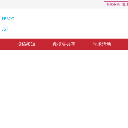
专家审稿（旧
投稿须知
数据集共享
学术活动
像反扩散恢复
moothingAn Inverse Diffusion Restoration Understanding