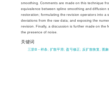
smoothing. Comments are made on this technique from 
equivalence between spline smoothing and diffusion s
restoration; formulating the revision operators into a 
deviations from the raw data; and exposing the numeric
revision. Finally, a discussion is further made on the f
the presence of noise.
关键词
三阶B－样条
;
扩散平滑
;
盈亏修正
;
反扩散恢复
;
图象