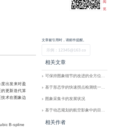
阅
览
文章被引用时，请邮件提醒。
提交
相关文章
可保持图象细节的改进的全方位多级组合滤波器
角度出发来对盈
基于形态学的快速拐点检测统一模型
正的更新迭代算
正技术在图象边
图象采集卡的发展状况
基于动态规划的航空影象中的目标提取
相关作者
ubic B-spline