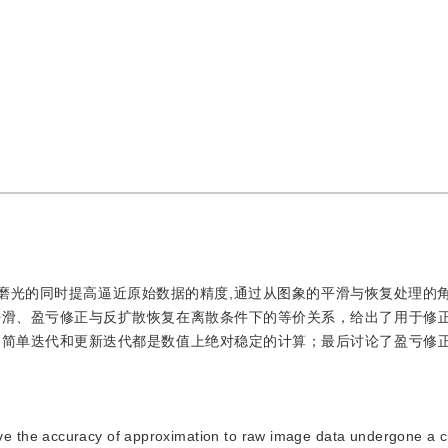
磨光的同时提高逼近原始数据的精度,通过从图象的平滑与恢复处理的
平滑、盈亏修正与反扩散恢复在离散条件下的等价关系，给出了用于修
的简单迭代和更新迭代都是数值上绝对稳定的计算；最后讨论了盈亏修
ve the accuracy of approximation to raw image data undergone a c