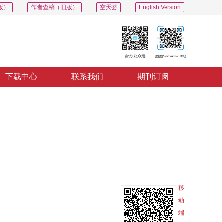
版）
作者查稿（旧版）
空天荟
English Version
下载中心
联系我们
期刊订阅
PDF
导出
分享
收藏
专辑
移
动
端