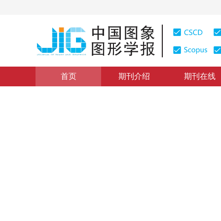
首页
期刊介绍
期刊在线
学术论文与技术报告
|
浏览量
:
0
下载量: 403
CSCD: 0
样条磨光的盈亏修正技术与图
Comments on Revision Technique in Cubic B-Spline S
1
蔡利栋
2001年6卷第4期 页码：315
纸质出版：
2001
DOI：
10.11834/jig.20010474