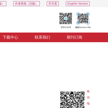
版）
作者查稿（旧版）
空天荟
English Version
下载中心
联系我们
期刊订阅
PDF
导出
分享
收藏
专辑
移
动
端