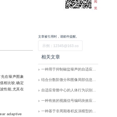
阅
览
文章被引用时，请邮件提醒。
提交
相关文章
一种用于抑制椒盐噪声的自适应快速滤波算法
首先在噪声图象
结合分数阶微分和图像局部信息的CV模型
值相比较,确定
波性能,尤其在
自适应骨骼中心的人体行为识别算法
一种有效的视频信号编码块效应消减技术
一种基于非周期卷积反演模型的计算机图象恢复算法
near adaptive