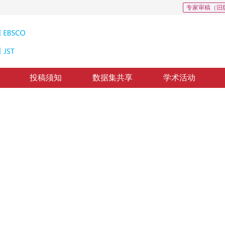
专家审稿（旧
投稿须知
数据集共享
学术活动
滤除
e from Images