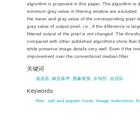
algorithm is proposed in this paper. The algorithm is
minimum gray value in filtering window are excluded. T
the mean and gray value of the corresponding pixel is 
gray value of output pixel, i.e., if the difference is la
filtered output of the pixel is not changed. The thresh
compared with other published algorithms show that t
while preserve image details very well. Even if the imag
improvement over the conventional median filter.
关键词
滤波器
;
椒盐噪声
;
图象恢复
;
非线性
;
自适应
Keywords
filter
;
salt and pepper noise
;
Image restoration
;
N