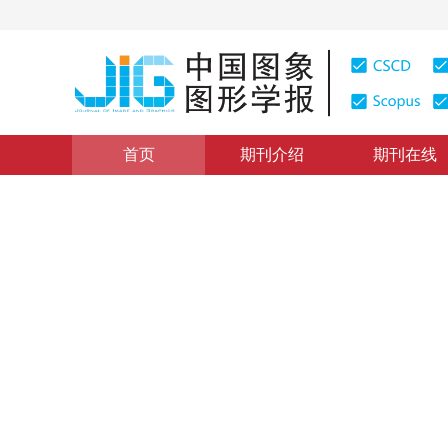
首页
期刊介绍
期刊在线
学术论文与技术报告
|
浏览量
:
0
下载量: 210
CSCD: 0
图象椒盐噪声的非线性自适应
Non-Linear Adaptive Removal of Salt and Pepper Nois
1
2
1
2
李树涛
，
王耀南
2000年5卷第12期 页码：999
纸质出版：
2000
DOI：
10.11834/jig.20001204