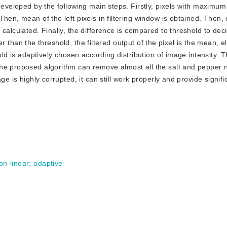
 developed by the following main steps. Firstly, pixels with maximu
hen, mean of the left pixels in filtering window is obtained. Then, 
calculated. Finally, the difference is compared to threshold to dec
rger than the threshold, the filtered output of the pixel is the mean, e
old is adaptively chosen according distribution of image intensity. T
he proposed algorithm can remove almost all the salt and pepper n
e is highly corrupted, it can still work properly and provide signifi
on-linear
;
adaptive