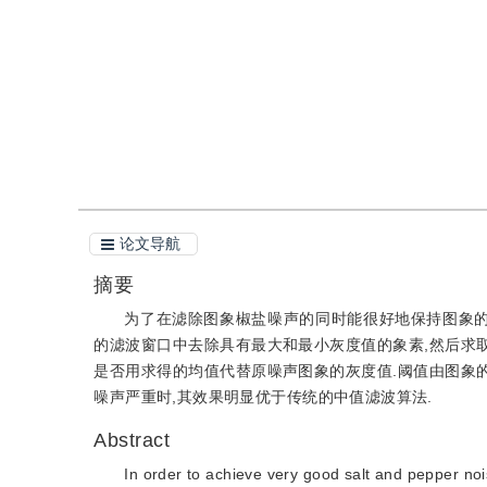
引用
阅读全文PDF
论文导航
摘要
为了在滤除图象椒盐噪声的同时能很好地保持图象的
的滤波窗口中去除具有最大和最小灰度值的象素,然后求取
是否用求得的均值代替原噪声图象的灰度值.阈值由图象的
噪声严重时,其效果明显优于传统的中值滤波算法.
Abstract
In order to achieve very good salt and pepper noi