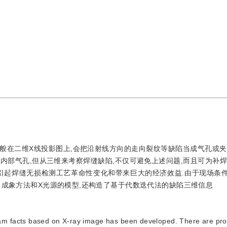
般在二维X线投影图上,会把沿射线方向的走向裂纹等缺陷当成气孔或夹
成内部气孔,但从三维来考察焊缝缺陷,不仅可避免上述问题,而且可为补焊
引起焊缝无损检测工艺革命性变化和带来巨大的经济效益.由于现场条
了成象方法和X光源的模型,还构造了基于代数迭代法的缺陷三维信息
eam facts based on X-ray image has been developed. There are pro