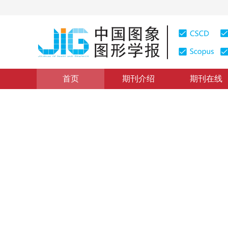
首页
期刊介绍
期刊在线
学术论文与技术报告
|
浏览量
:
0
下载量: 190
CSCD: 0
基于知识的X光焊缝缺陷三维
3-D Information Detection of Weld Seam Facts inX-Ra
1
2
3
梁德群
，
袁小川
，
杨海军
2000年5卷第8期 页码：638
纸质出版：
2000
DOI：
10.11834/jig.20000803