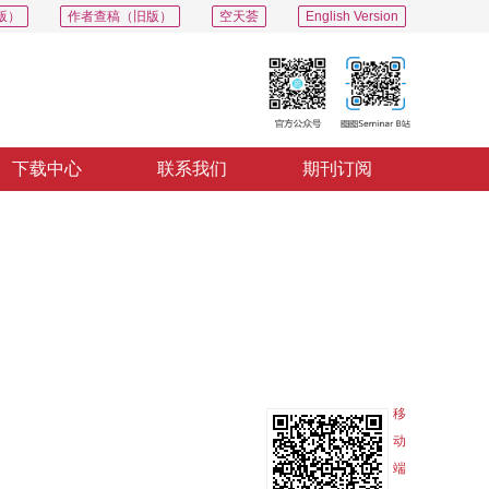
版）
作者查稿（旧版）
空天荟
English Version
下载中心
联系我们
期刊订阅
导出
分享
收藏
专辑
移
动
端