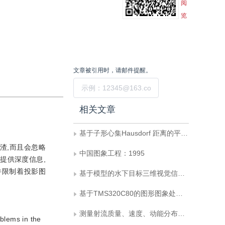
阅
览
文章被引用时，请邮件提醒。
提交
相关文章
基于子形心集Hausdorf 距离的平面形状识别新方法
渣,而且会忽略
中国图象工程：1995
提供深度信息,
件限制着投影图
基于模型的水下目标三维视觉信息复原
基于TMS320C80的图形图象处理系统
测量射流质量、速度、动能分布的图象处理方法
blems in the