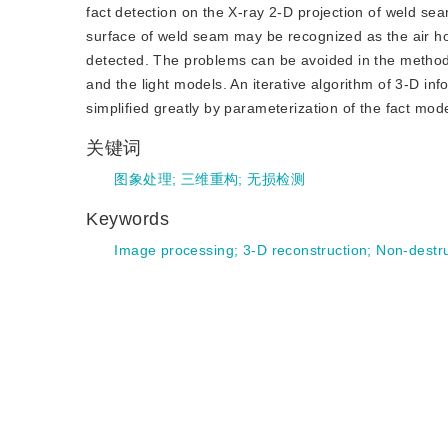
fact detection on the X-ray 2-D projection of weld se
surface of weld seam may be recognized as the air ho
detected. The problems can be avoided in the method
and the light models. An iterative algorithm of 3-D in
simplified greatly by parameterization of the fact mo
关键词
图象处理
;
三维重构
;
无损检测
Keywords
Image processing
;
3-D reconstruction
;
Non-destru