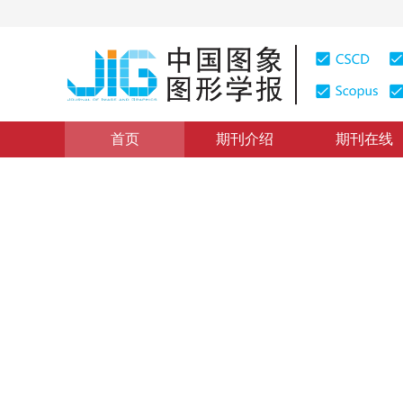
首页
期刊介绍
期刊在线
学术论文与技术报告
|
浏览量
:
0
下载量: 116
CSCD: 0
一种夜视图象处理的新算法
A New Algorithm for Low-Light-Level Image Processin
1
1
1
沈嘉励
，
张 宇
，
王秀坛
2000年5卷第6期 页码：479
纸质出版：
2000
DOI：
10.11834/jig.20000607