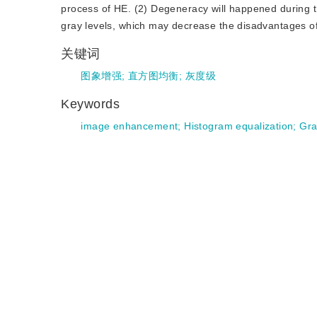
process of HE. (2) Degeneracy will happened during t
gray levels, which may decrease the disadvantages of
关键词
图象增强
;
直方图均衡
;
灰度级
Keywords
image enhancement
;
Histogram equalization
;
Gra