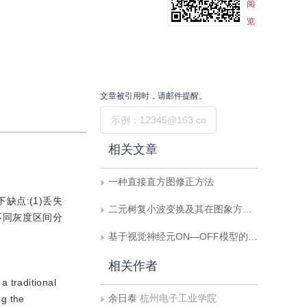
阅
览
文章被引用时，请邮件提醒。
提交
相关文章
一种直接直方图修正方法
点:(1)丢失
二元树复小波变换及其在图象方向滤波中的应用
不同灰度区间分
基于视觉神经元ON—OFF模型的图象增强
相关作者
 traditional
余日泰
杭州电子工业学院
ng the