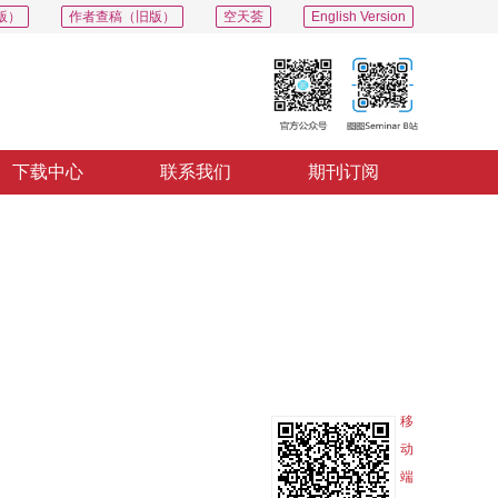
版）
作者查稿（旧版）
空天荟
English Version
下载中心
联系我们
期刊订阅
PDF
导出
分享
收藏
专辑
移
动
端