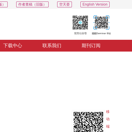
版）
作者查稿（旧版）
空天荟
English Version
下载中心
联系我们
期刊订阅
PDF
导出
分享
收藏
专辑
移
动
端