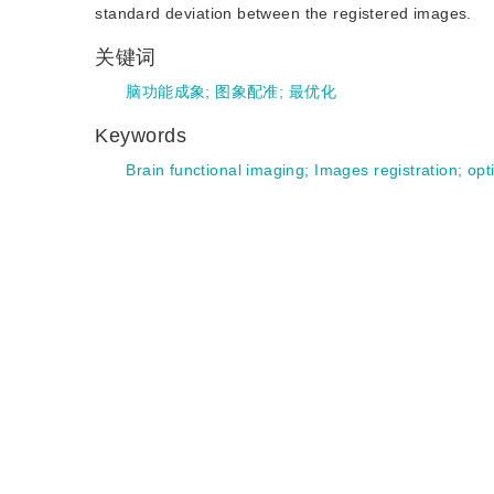
standard deviation between the registered images.
关键词
脑功能成象
;
图象配准
;
最优化
Keywords
Brain functional imaging
;
Images registration
;
opt