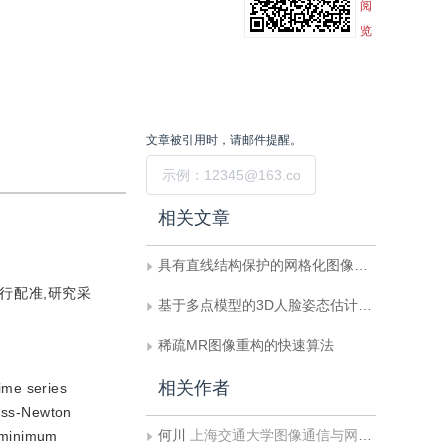
阅
览
文章被引用时，请邮件提醒。
提交
相关文章
具有直线结构保护的网格化图像拼接
行配准,研究采
基于多点模型的3D人脸姿态估计方法
稀疏MR图像重构的快速算法
相关作者
time series
auss-Newton
何川
上海交通大学图像通信与网络工程研究所
e minimum