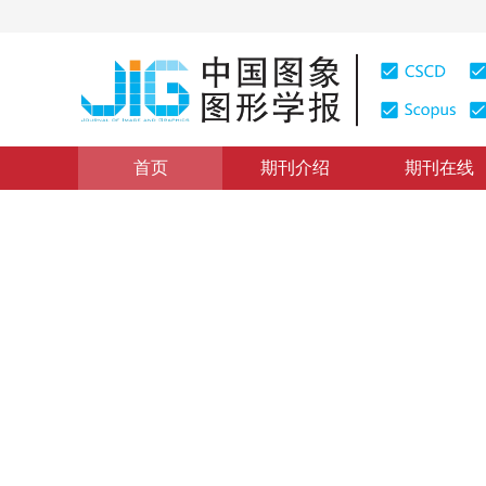
首页
期刊介绍
期刊在线
学术论文与技术报告
|
浏览量
:
0
下载量: 147
CSCD: 0
时间序列脑功能成象中的图象
Registration of Time Series Images in Brain Functiona
1
2
赵书俊
2000年5卷第5期 页码：416
纸质出版：
2000
DOI：
10.11834/jig.20000510