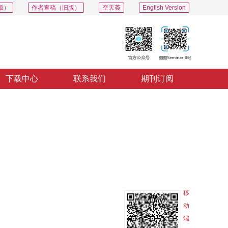
版）
作者查稿（旧版）
空天荟
English Version
下载中心
联系我们
期刊订阅
PDF
导出
分享
收藏
专辑
移
动
端