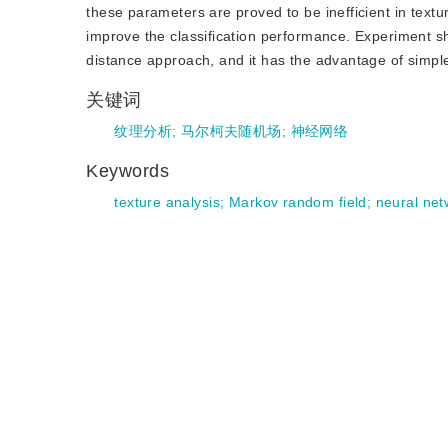
these parameters are proved to be inefficient in textur
improve the classification performance. Experiment sho
distance approach, and it has the advantage of simp
关键词
纹理分析
;
马尔柯夫随机场
;
神经网络
Keywords
texture analysis
;
Markov random field
;
neural net