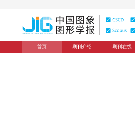
首页
期刊介绍
期刊在线
学术论文与技术报告
|
浏览量
:
0
下载量: 141
CSCD: 0
一种基于函数联接网络的纹理
A Texture Classification Approach Based on Function
1
1
2
盛 文
，
柳 健
，
吴新建
2000年5卷第4期 页码：337
纸质出版：
2000
DOI：
10.11834/jig.20000413