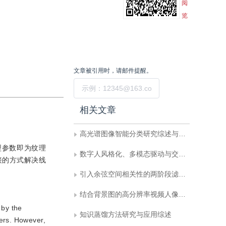
阅
览
文章被引用时，请邮件提醒。
提交
相关文章
高光谱图像智能分类研究综述与展望
型参数即为纹理
数字人风格化、多模态驱动与交互进展
接的方式解决线
引入余弦空间相关性的两阶段滤波器剪枝
结合背景图的高分辨率视频人像实时抠图网络
 by the
知识蒸馏方法研究与应用综述
ers. However,