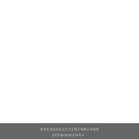
技术支持由北京北大方正电子有限公司提供
京ICP备05080539号-4