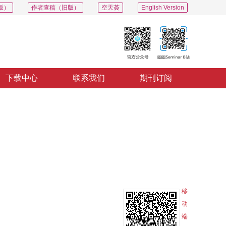
版）
作者查稿（旧版）
空天荟
English Version
下载中心
联系我们
期刊订阅
PDF
导出
分享
收藏
专辑
移
动
端