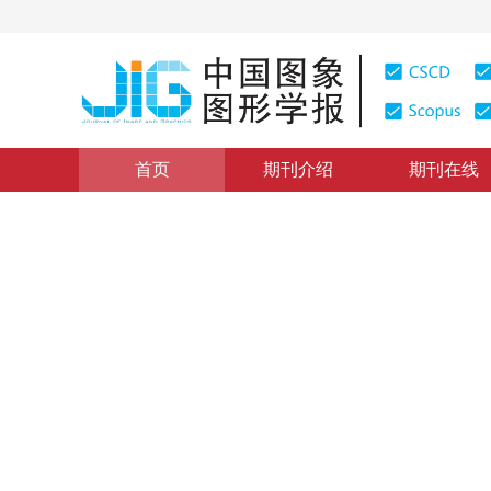
首页
期刊介绍
期刊在线
学术论文与技术报告
|
浏览量
:
0
下载量: 158
CSCD: 0
基于单义域邻接图的圆弧与圆
An Algorithm for Recognizing Circular Arcs and Circle
1
1
张习文
，
欧宗瑛
2000年5卷第1期 页码：70
网络出版：
2012-03-13
，
纸质出
DOI：
10.11834/jig.20000116