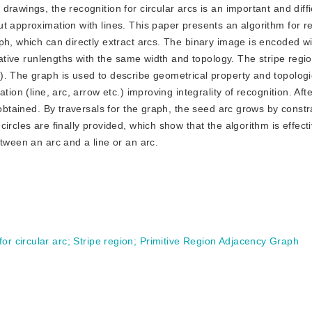
rawings, the recognition for circular arcs is an important and diffi
t approximation with lines. This paper presents an algorithm for r
ph, which can directly extract arcs. The binary image is encoded wi
elative runlengths with the same width and topology. The stripe regi
). The graph is used to describe geometrical property and topologi
ion (line, arc, arrow etc.) improving integrality of recognition. Aft
 obtained. By traversals for the graph, the seed arc grows by constr
ircles are finally provided, which show that the algorithm is effect
tween an arc and a line or an arc.
or circular arc
;
Stripe region
;
Primitive Region Adjacency Graph