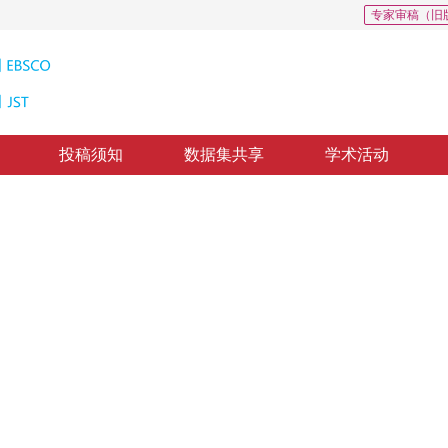
专家审稿（旧
投稿须知
数据集共享
学术活动
识别
s Using Primitive Region Adjacency Graph
版：
2000