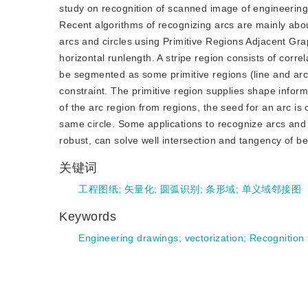
study on recognition of scanned image of engineering d
Recent algorithms of recognizing arcs are mainly abou
arcs and circles using Primitive Regions Adjacent Gra
horizontal runlength. A stripe region consists of corr
be segmented as some primitive regions (line and arc
constraint. The primitive region supplies shape informat
of the arc region from regions, the seed for an arc is
same circle. Some applications to recognize arcs and c
robust, can solve well intersection and tangency of be
关键词
工程图纸
;
矢量化
;
圆弧识别
;
条形域
;
单义域邻接图
Keywords
Engineering drawings
;
vectorization
;
Recognition f