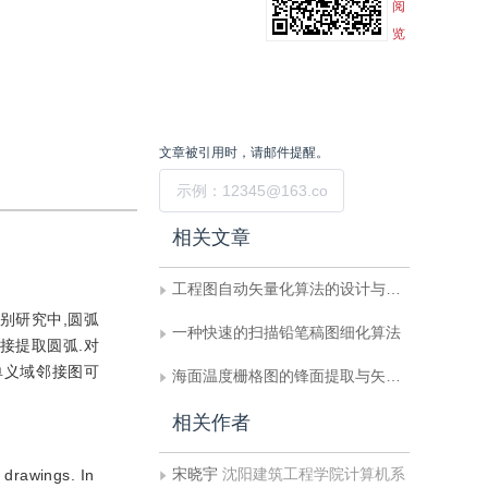
阅
览
文章被引用时，请邮件提醒。
提交
相关文章
工程图自动矢量化算法的设计与实现
别研究中,圆弧
一种快速的扫描铅笔稿图细化算法
接提取圆弧.对
单义域邻接图可
海面温度栅格图的锋面提取与矢量化
相关作者
宋晓宇
沈阳建筑工程学院计算机系
 drawings. In