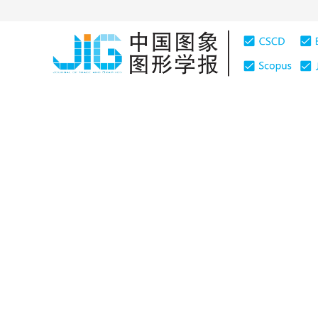
首页
期刊介绍
期刊在线
学术论文与技术报告
|
浏览量
:
0
下载量: 154
CSCD: 0
两个优于分裂法的初始码书设
On the Design of Original Codebooks with Two Algorith
2000年5卷第1期 页码：48
网络出版：
2012-03-13
，
纸质出
DOI：
10.11834/jig.20000111