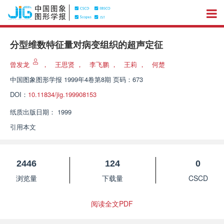
分型维数特征量对病变组织的超声定征
曾发龙
，
王思贤
，
李飞鹏
，
王莉
，
何楚
中国图象图形学报
1999年4卷第8期 页码：673
DOI：
10.11834/jig.199908153
纸质出版日期：
1999
引用本文
2446
124
0
浏览量
下载量
CSCD
阅读全文PDF