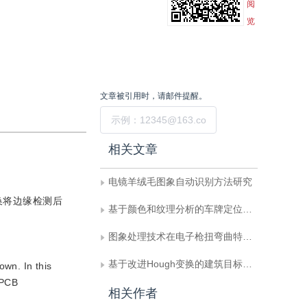
阅
览
文章被引用时，请邮件提醒。
提交
相关文章
电镜羊绒毛图象自动识别方法研究
换将边缘检测后
基于颜色和纹理分析的车牌定位方法
图象处理技术在电子枪扭弯曲特性检测中的应用
基于改进Hough变换的建筑目标搜索与识别
own. In this
 PCB
相关作者