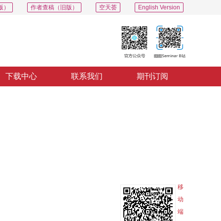
版）
作者查稿（旧版）
空天荟
English Version
下载中心
联系我们
期刊订阅
PDF
导出
分享
收藏
专辑
移
动
端