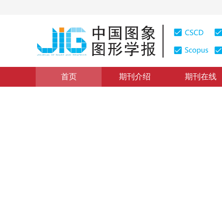
首页
期刊介绍
期刊在线
学术论文与技术报告
|
浏览量
:
0
下载量: 159
CSCD: 0
PCB板检测中的定位研究
Study on Detecting Marks in the Testing of PCB
1
1
1
1
张利
，
高永英
，
汪浩
，
吴国威
1999年4卷第8期 页码：659
纸质出版：
1999
DOI：
10.11834/jig.199908150