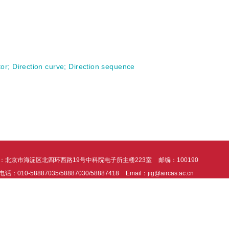
tor
;
Direction curve
;
Direction sequence
：北京市海淀区北四环西路19号中科院电子所主楼223室
邮编：100190
话：010-58887035/58887030/58887418
Email：jig@aircas.ac.cn
支持由北京北大方正电子有限公司提供
京ICP备05080539号-4
京公网安备1101
统建议在Chrome、 IE9+ 以上版本浏览器阅读本站内容，360浏览器请切换至极速模
okies帮助我们提供服务并提供个性化体验。使用本网站，即表示您同意我们使用Cooki