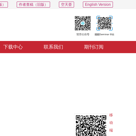
版）
作者查稿（旧版）
空天荟
English Version
下载中心
联系我们
期刊订阅
PDF
导出
分享
收藏
专辑
移
动
端