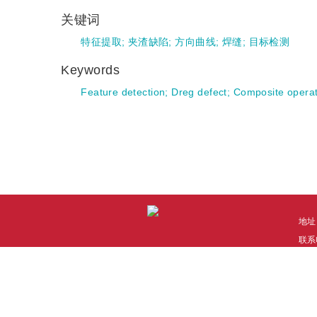
关键词
特征提取
;
夹渣缺陷
;
方向曲线
;
焊缝
;
目标检测
Keywords
Feature detection
;
Dreg defect
;
Composite opera
地址
联系电
技术
本系
Co