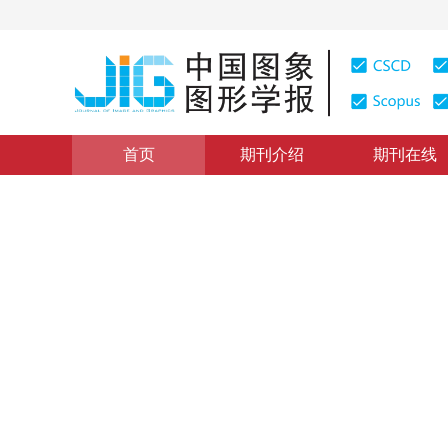
首页
期刊介绍
期刊在线
学术论文与技术报告
|
浏览量
:
0
下载量: 123
CSCD: 0
一种基于方向曲线的目标检测
Defect Recognition Algorithm Based on Direction Curv
1
2
1
2
1
2
李华
，
朱光喜
，
朱耀庭
1999年4卷第7期 页码：590
纸质出版：
1999
DOI：
10.11834/jig.199907132