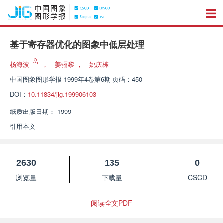
基于寄存器优化的图象中低层处理
杨海波
，
姜骊黎
，
姚庆栋
中国图象图形学报
1999年4卷第6期 页码：450
DOI：
10.11834/jig.199906103
纸质出版日期：
1999
引用本文
2630
135
0
浏览量
下载量
CSCD
阅读全文PDF