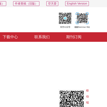
版）
作者查稿（旧版）
空天荟
English Version
下载中心
联系我们
期刊订阅
PDF
导出
分享
收藏
专辑
移
动
端