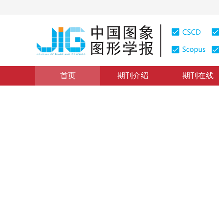
首页
期刊介绍
期刊在线
开发报告
|
浏览量
:
0
下载量: 101
CSCD: 0
面向对的集成化地理信息系统
暂无标题
1
1
王伟
，
龚健雅
1999年4卷第5期 页码：439
纸质出版：
1999
DOI：
10.11834/jig.199905101