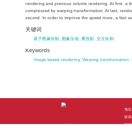
rendering and previous volume rendering. At first, a 
compressed by warping transformation. At last, rand
second. In order to improve the speed more, a fast w
关键词
基于图象绘制
;
图象压缩
;
重投影
;
交互绘制
Keywords
Image based rendering
;
Warping transformation
;
地址
联系电
技术