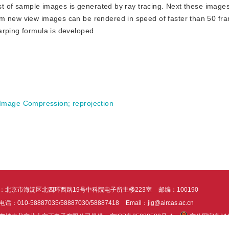
list of sample images is generated by ray tracing. Next these image
om new view images can be rendered in speed of faster than 50 fr
arping formula is developed
Image Compression
;
reprojection
：北京市海淀区北四环西路19号中科院电子所主楼223室
邮编：100190
话：010-58887035/58887030/58887418
Email：jig@aircas.ac.cn
支持由北京北大方正电子有限公司提供
京ICP备05080539号-4
京公网安备1101