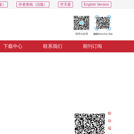
版）
作者查稿（旧版）
空天荟
English Version
下载中心
联系我们
期刊订阅
PDF
导出
分享
收藏
专辑
移
动
端