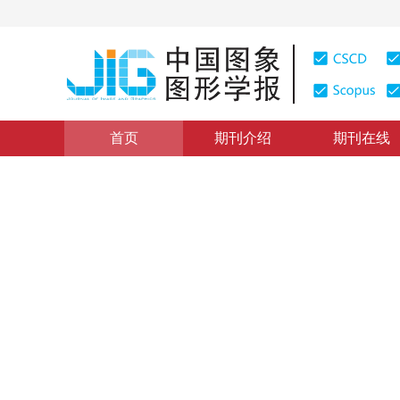
首页
期刊介绍
期刊在线
学术论文与技术报告
|
浏览量
:
0
下载量: 110
CSCD: 0
基于图象的交互绘制和数据压
Image Based Interactive Visualization and Data Compr
1
1
1
李新肖
，
郑南宁
，
张汀
1999年4卷第4期 页码：280
纸质出版：
1999
DOI：
10.11834/jig.19990468