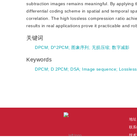
subtraction images remains meaningful. By applying th
differential coding scheme in spatial and temporal spa
correlation. The high lossless compression ratio achi
results in real applications prove it practicable and ro
关键词
DPCM
;
D^2PCM
;
图象序列
;
无损压缩
;
数字减影
Keywords
DPCM
;
D 2PCM
;
DSA
;
Image sequence
;
Lossles
地址
联系电
技术