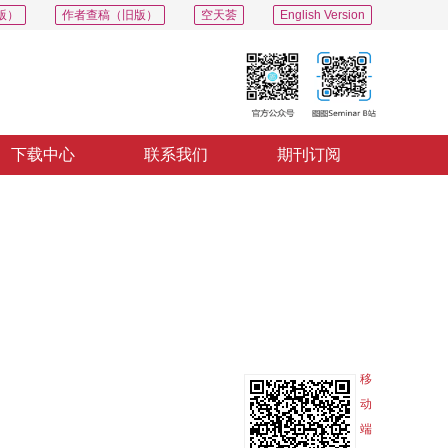
版）
作者查稿（旧版）
空天荟
English Version
下载中心
联系我们
期刊订阅
PDF
导出
分享
收藏
专辑
移
动
端