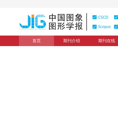
首页
期刊介绍
期刊在线
学术论文与技术报告
|
浏览量
:
0
下载量: 135
CSCD: 0
基于D^2PCM的数字减影图
Lossless Compression of DSA Image Sequence Based
1
1
1
2
纪震
，
牟轩沁
，
蔡元龙
，
蒋大宗
1999年4卷第4期 页码：275
纸质出版：
1999
DOI：
10.11834/jig.19990467