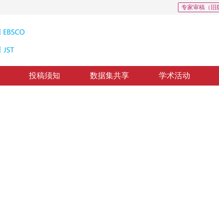
专家审稿（旧
投稿须知
数据集共享
学术活动
象序列无损压缩算法
 on D 2PCM Coder