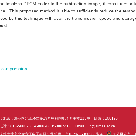
e lossless DPCM coder to the subtraction image, it constitutes a 
ce . This proposed method is able to sufficiently reduce the tempor
eved by this technique will favor the transmission speed and stora
bust.
s compression
：北京市海淀区北四环西路19号中科院电子所主楼223室
邮编：100190
话：010-58887035/58887030/58887418
Email：jig@aircas.ac.cn
支持由北京北大方正电子有限公司提供
京ICP备05080539号-4
京公网安备1101