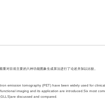
着重对目前主要的六种功能图象生成算法进行了论述并加以比较。
tron emission tomography (PET) have been widely used for clinica
he functional imaging and its application are introduced.Six most c
S,GLLS)are discussed and compared.