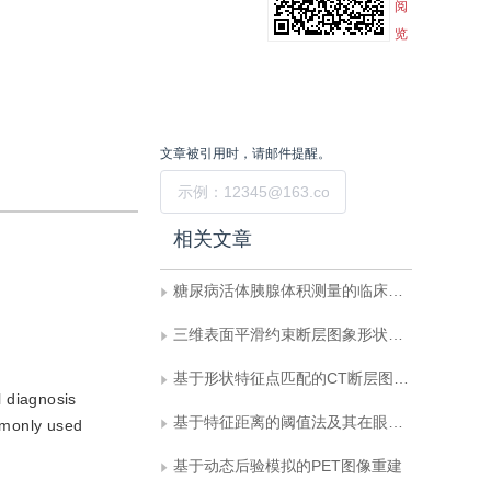
阅
览
文章被引用时，请邮件提醒。
提交
相关文章
糖尿病活体胰腺体积测量的临床应用
三维表面平滑约束断层图象形状插值
基于形状特征点匹配的CT断层图象表面重建
l diagnosis
基于特征距离的阈值法及其在眼科图象分割中的应用
ommonly used
基于动态后验模拟的PET图像重建