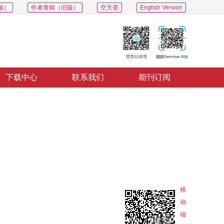
版）
作者查稿（旧版）
空天荟
English Version
下载中心
联系我们
期刊订阅
PDF
导出
分享
收藏
专辑
移
动
端