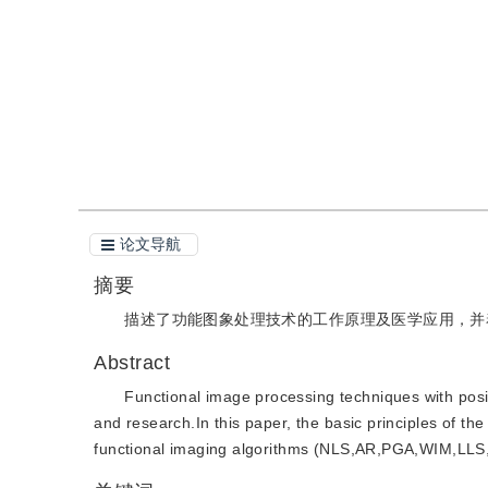
引用
阅读全文PDF
论文导航
摘要
描述了功能图象处理技术的工作原理及医学应用，并
Abstract
Functional image processing techniques with posi
and research.In this paper, the basic principles of t
functional imaging algorithms (NLS,AR,PGA,WIM,LL