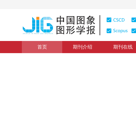
首页
期刊介绍
期刊在线
述评
|
浏览量
:
0
下载量: 149
CSCD: 0
功能图像技术与算法的研究和
The Studies on Functional Image Processing and Algo
1
1
冯大淦
，
蔡卫东
1999年4卷第3期 页码：177
纸质出版：
1999
DOI：
10.11834/jig.19990344