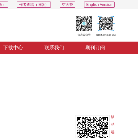
版）
作者查稿（旧版）
空天荟
English Version
下载中心
联系我们
期刊订阅
PDF
导出
分享
收藏
专辑
移
动
端