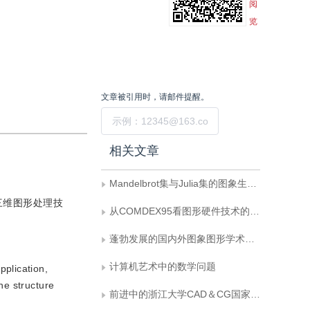
阅
览
文章被引用时，请邮件提醒。
提交
相关文章
Mandelbrot集与Julia集的图象生成算法
三维图形处理技
从COMDEX95看图形硬件技术的发展
蓬勃发展的国内外图象图形学术团体
计算机艺术中的数学问题
pplication,
he structure
前进中的浙江大学CAD＆CG国家重点实验室