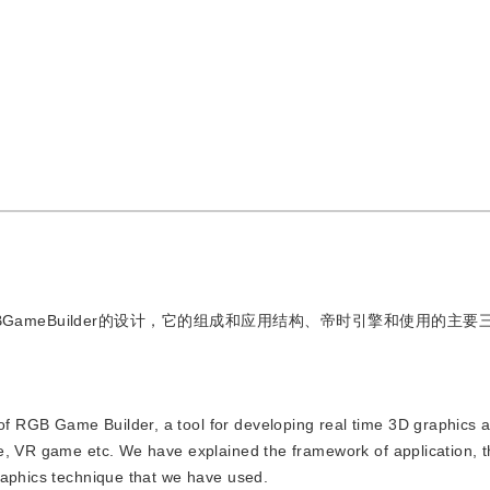
ameBuilder的设计，它的组成和应用结构、帝时引擎和使用的主要
of RGB Game Builder, a tool for developing real time 3D graphics a
e, VR game etc. We have explained the framework of application, t
raphics technique that we have used.