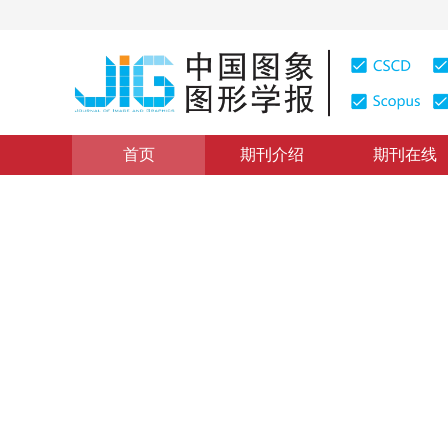
首页
期刊介绍
期刊在线
学术论文与技术报告
|
浏览量
:
0
下载量: 134
CSCD: 0
模拟训练视景系统,三维游戏开发工
The Design of RGB Game Builder A Tool for Developing
1
1
1
1
赵辉
，
余云宜
，
梁应宏
，
贾广威
1999年4卷第1期 页码：61
纸质出版：
1999
DOI：
10.11834/jig.19990118