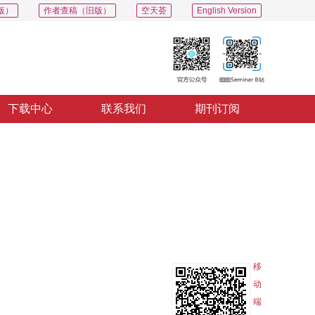
版）
作者查稿（旧版）
空天荟
English Version
下载中心
联系我们
期刊订阅
PDF
导出
分享
收藏
专辑
移
动
端