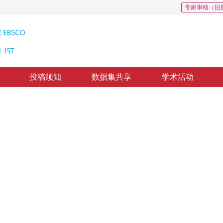
专家审稿（旧
投稿须知
数据集共享
学术活动
视图象的研究
 Of Coal Mine Industrial TV
1
治国