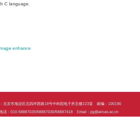
th C language.
Image enhance
：北京市海淀区北四环西路19号中科院电子所主楼223室
邮编：100190
话：010-58887035/58887030/58887418
Email：jig@aircas.ac.cn
支持由北京北大方正电子有限公司提供
京ICP备05080539号-4
京公网安备1101
统建议在Chrome、 IE9+ 以上版本浏览器阅读本站内容，360浏览器请切换至极速模
okies帮助我们提供服务并提供个性化体验。使用本网站，即表示您同意我们使用Cooki