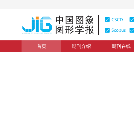
首页
期刊介绍
期刊在线
计算机图象
|
浏览量
:
0
下载量: 135
CSCD: 0
直方图修正法增强煤矿工业电
Study On The Histogram Modification In Image Enhance
1
1
1
1
袁小平
，
钱建生
，
傅惠生
，
刘富强
，
陈
1998年3卷第9期 页码：739
纸质出版：
1998
DOI：
10.11834/jig.199809223