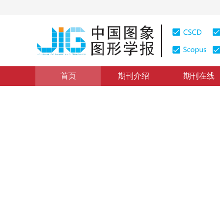
首页
期刊介绍
期刊在线
论文与报告
|
浏览量
:
0
下载量: 178
CSCD: 0
组件式地理信息系统研究与开
Research and Development of Components Geographic
1
1
宋关福
，
钟耳顺
1998年3卷第4期 页码：313
纸质出版：
1998
DOI：
10.11834/jig.19980492