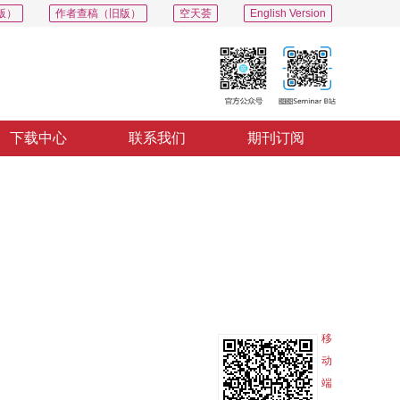
版）
作者查稿（旧版）
空天荟
English Version
下载中心
联系我们
期刊订阅
PDF
导出
分享
收藏
专辑
移
动
端