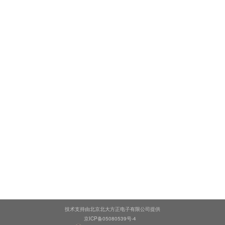
技术支持由北京北大方正电子有限公司提供
京ICP备05080539号-4