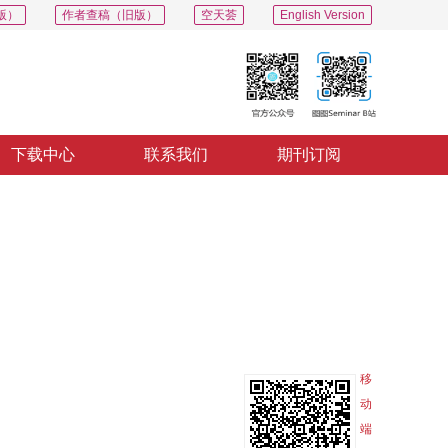
版）
作者查稿（旧版）
空天荟
English Version
下载中心
联系我们
期刊订阅
PDF
导出
分享
收藏
专辑
移
动
端