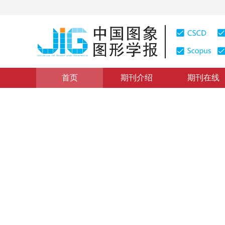
首页
期刊介绍
期刊在线
计算机图象
|
浏览量
:
0
下载量: 152
CSCD: 0
基于纹理谱的纹理分割方法
Segmenting Texture Images Using Texture Spectrum 
1
1
1
任仙怡
，
张桂林
，
陈朝阳
1998年3卷第12期 页码：983
纸质出版：
1998
DOI：
10.11834/jig.1998012285