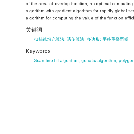
of the area-of-overlap function, an optimal computing
algorithm with gradient algorithm for rapidly global 
algorithm for computing the value of the function effici
关键词
扫描线填充算法
;
遗传算法
;
多边形
;
平移重叠面积
Keywords
Scan-line fill algorithm
;
genetic algorithm
;
polygo