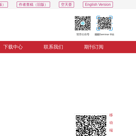
版）
作者查稿（旧版）
空天荟
English Version
下载中心
联系我们
期刊订阅
PDF
导出
分享
收藏
专辑
移
动
端