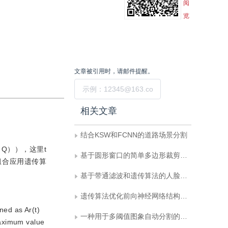
阅
览
文章被引用时，请邮件提醒。
提交
相关文章
结合KSW和FCNN的道路场景分割
＋Q）），这里t
基于圆形窗口的简单多边形裁剪算法
组合应用遗传算
基于带通滤波和遗传算法的人脸图象预处理及识别
遗传算法优化前向神经网络结构和权重矢量
ned as Ar(t)
一种用于多阈值图象自动分割的混合遗传算法
maximum value