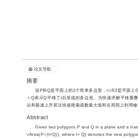
引用
阅读全文PDF
论文导航
摘要
设P和Q是平面上的2个简单多边形，t∈R2是平面上任意
＋Q表示Q平移了t后形成的多边形。为快速求解平移重
法和最速上升算法快速搜索函数最大值和在局部上利用修
Abstract
Given two polygons P and Q in a plane and a trans
=Area(P∩(t+Q)), where t+ Q) denotes the new polygon 