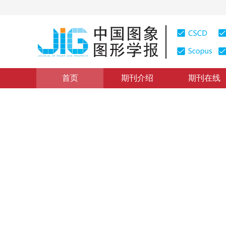
首页
期刊介绍
期刊在线
论文与报告
|
浏览量
:
0
下载量: 189
CSCD: 0
一种求多边形平移重叠面积最
An Efficient Algorithm for Computing the Maximum of 
1
1
刘俊义
，
王润生
1998年3卷第1期 页码：34
纸质出版：
1998
DOI：
10.11834/jig.19980109