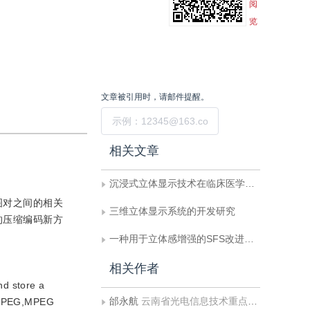
阅
览
文章被引用时，请邮件提醒。
提交
相关文章
沉浸式立体显示技术在临床医学领域中的应用
图对之间的相关
三维立体显示系统的开发研究
的压缩编码新方
一种用于立体感增强的SFS改进算法
相关作者
nd store a
邰永航
云南省光电信息技术重点实验室, 云南师范大学;云南师范大学, 物理与电子信息学院
hm(JPEG,MPEG