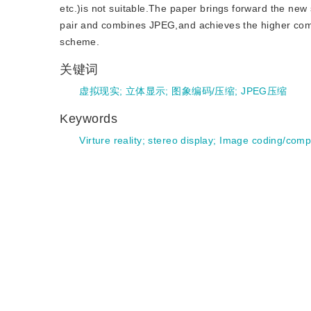
etc.)is not suitable.The paper brings forward the ne
pair and combines JPEG,and achieves the higher com
scheme.
关键词
虚拟现实
;
立体显示
;
图象编码/压缩
;
JPEG压缩
Keywords
Virture reality
;
stereo display
;
Image coding/comp