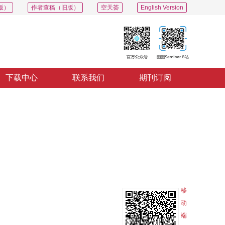
版）
作者查稿（旧版）
空天荟
English Version
下载中心
联系我们
期刊订阅
PDF
导出
分享
收藏
专辑
移
动
端