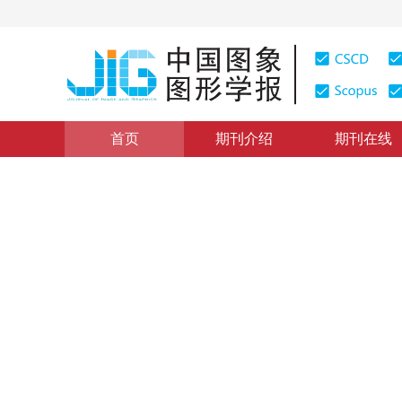
首页
期刊介绍
期刊在线
论文与报告
|
浏览量
:
0
下载量: 119
CSCD: 0
彩色立体图象编码新方案
The New Scheme for The Colour Stereo Image Compre
1
1
周军
，
谈正
1998年3卷第1期 页码：25
纸质出版：
1998
DOI：
10.11834/jig.19980107