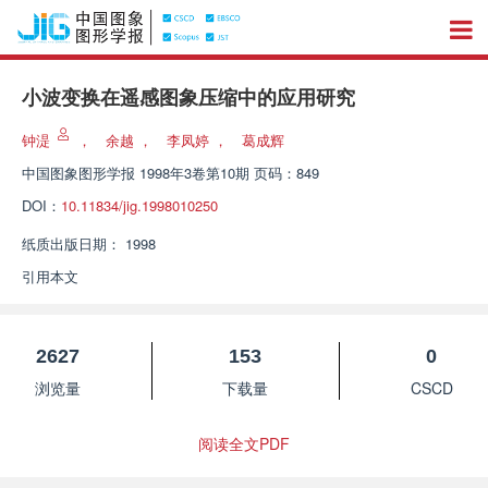
小波变换在遥感图象压缩中的应用研究
钟湜
，
余越
，
李凤婷
，
葛成辉
中国图象图形学报
1998年3卷第10期 页码：849
DOI：
10.11834/jig.1998010250
纸质出版日期：
1998
引用本文
2627
153
0
浏览量
下载量
CSCD
阅读全文PDF