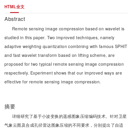
HTML全文
Abstract
Remote sensing image compression based on wavelet is
studied in this paper. Two improved techniques, namely
adaptive weighting quantization combining with famous SPHIT
and fast wavelet transform based on lifting scheme, are
proposed for two typical remote sensing image compression
respectively. Experiment shows that our improved ways are
effective for remote sensing image compression.
摘要
详细研究了基于小波变换的遥感图象压缩编码技术。针对卫星
气象云图及合成孔径雷达图象压缩的不同要求，分别提出了自适