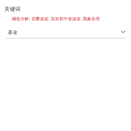
关键词
阈值分解;
层叠滤波;
其加权中值滤波;
图象处理
基金