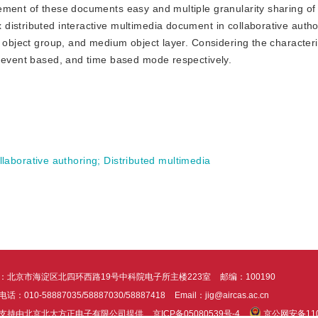
ment of these documents easy and multiple granularity sharing of 
istributed interactive multimedia document in collaborative author
, object group, and medium object layer. Considering the characteri
, event based, and time based mode respectively.
llaborative authoring
;
Distributed multimedia
：北京市海淀区北四环西路19号中科院电子所主楼223室
邮编：100190
话：010-58887035/58887030/58887418
Email：jig@aircas.ac.cn
支持由北京北大方正电子有限公司提供
京ICP备05080539号-4
京公网安备1101