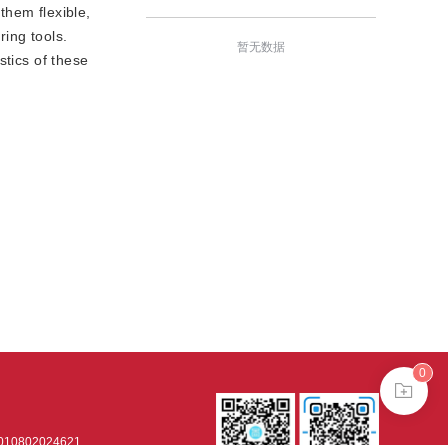
them flexible,
ing tools.
暂无数据
stics of these
0
0802024621