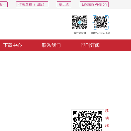
版）
作者查稿（旧版）
空天荟
English Version
下载中心
联系我们
期刊订阅
PDF
导出
分享
收藏
专辑
移
动
端