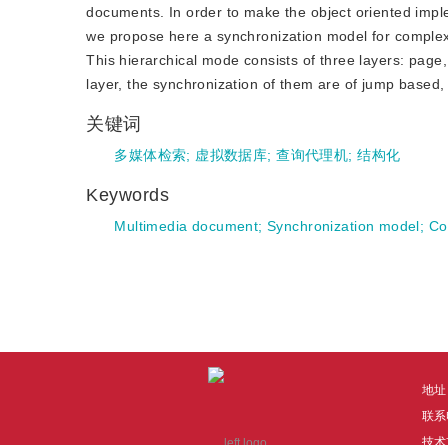
documents. In order to make the object oriented imple
we propose here a synchronization model for complex d
This hierarchical mode consists of three layers: page
layer, the synchronization of them are of jump based
关键词
多媒体检索
;
虚拟数据库
;
查询代理机
;
结构化
Keywords
Multimedia document
;
Synchronization model
;
Co
地址
联系电
技术