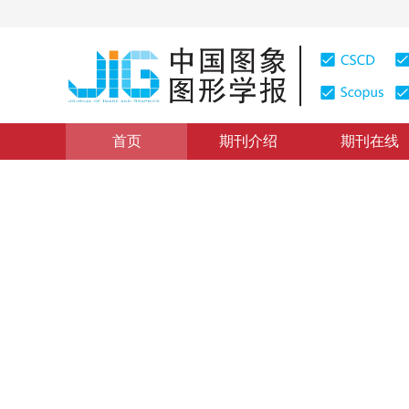
首页
期刊介绍
期刊在线
学术论文
|
浏览量
:
0
下载量: 148
CSCD: 0
多媒体对象的组织与结构化检
Synchronizatio
1
李宁
1997年2卷第6期 页码：389
纸质出版：
1997
DOI：
10.11834/jig.199706126