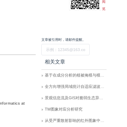
阅
览
文章被引用时，请邮件提醒。
提交
相关文章
基于在成分分析的植被掩模与模式滤波方法在中等植被区蚀变信息提取中的应用
全方向增强局域统计自适应滤波器在平滑雷达图象斑点噪声中的应用
景观信息流及GIS对脆弱生态异质性制图的分析
nformatics at
TM图象对应分析研究
从受严重散射影响的红外图象中提取植被信息