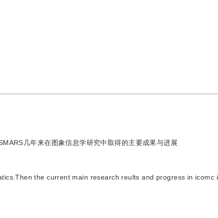
ESMARS几年来在图象信息学研究中取得的主要成果与进展
atics.Then the current main research reults and progress in icomc i