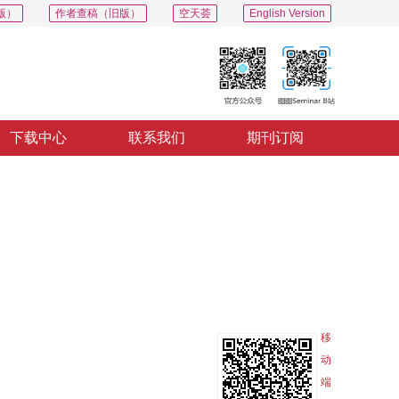
版）
作者查稿（旧版）
空天荟
English Version
下载中心
联系我们
期刊订阅
PDF
导出
分享
收藏
专辑
移
动
端