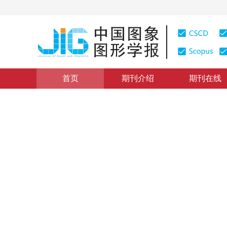
首页
期刊介绍
期刊在线
学术论文
|
浏览量
:
0
下载量: 147
CSCD: 0
图象信息学的形成与LIESMA
Formation of Icomc information and Its Development 
1
李德仁
1997年2卷第3期 页码：83
纸质出版：
1997
DOI：
10.11834/jig.19970301