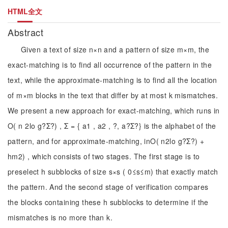
HTML全文
Abstract
Given a text of size n×n and a pattern of size m×m, the
exact-matching is to find all occurrence of the pattern in the
text, while the approximate-matching is to find all the location
of m×m blocks in the text that differ by at most k mismatches.
We present a new approach for exact-matching, which runs in
O( n 2lo g?Σ?) , Σ = { a1 , a2 , ?, a?Σ?} is the alphabet of the
pattern, and for approximate-matching, inO( n2lo g?Σ?) +
hm2) , which consists of two stages. The first stage is to
preselect h subblocks of size s×s ( 0≤s≤m) that exactly match
the pattern. And the second stage of verification compares
the blocks containing these h subblocks to determine if the
mismatches is no more than k.