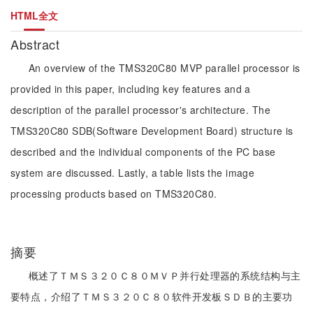
HTML全文
Abstract
An overview of the TMS320C80 MVP parallel processor is
provided in this paper, including key features and a
description of the parallel processor's architecture. The
TMS320C80 SDB(Software Development Board) structure is
described and the individual components of the PC base
system are discussed. Lastly, a table lists the image
processing products based on TMS320C80.
摘要
概述了ＴＭＳ３２０Ｃ８０ＭＶＰ并行处理器的系统结构与主
要特点，介绍了ＴＭＳ３２０Ｃ８０软件开发板ＳＤＢ的主要功