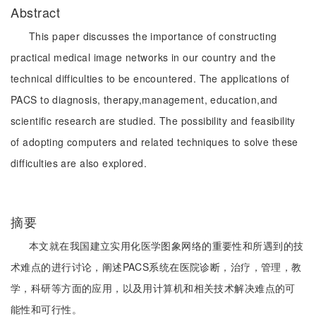
Abstract
This paper discusses the importance of constructing
practical medical image networks in our country and the
technical difficulties to be encountered. The applications of
PACS to diagnosis, therapy,management, education,and
scientific research are studied. The possibility and feasibility
of adopting computers and related techniques to solve these
difficulties are also explored.
摘要
本文就在我国建立实用化医学图象网络的重要性和所遇到的技
术难点的进行讨论，阐述PACS系统在医院诊断，治疗，管理，教
学，科研等方面的应用，以及用计算机和相关技术解决难点的可
能性和可行性。