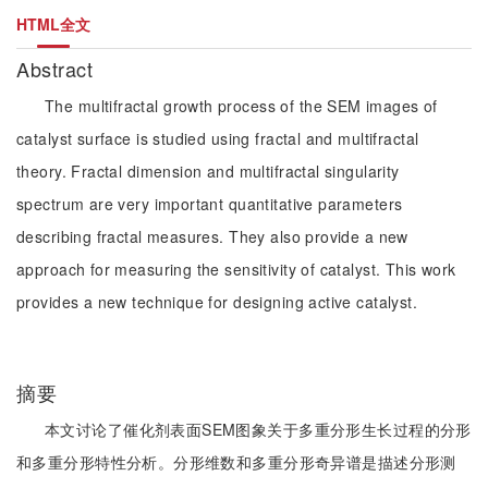
HTML全文
Abstract
The multifractal growth process of the SEM images of
catalyst surface is studied using fractal and multifractal
theory. Fractal dimension and multifractal singularity
spectrum are very important quantitative parameters
describing fractal measures. They also provide a new
approach for measuring the sensitivity of catalyst. This work
provides a new technique for designing active catalyst.
摘要
本文讨论了催化剂表面SEM图象关于多重分形生长过程的分形
和多重分形特性分析。分形维数和多重分形奇异谱是描述分形测