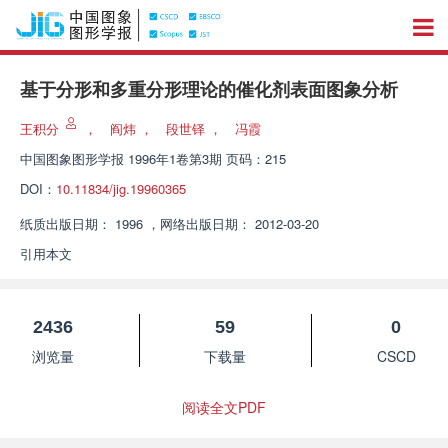
基于分形和多重分形理论的催化剂表面图象分析
王积分
，
阎炜
，
段世铎
，
冯霞
中国图象图形学报
1996年1卷第3期 页码：215
DOI：
10.11834/jig.19960365
纸质出版日期：
1996
，
网络出版日期：
2012-03-20
引用本文
2436
59
0
浏览量
下载量
CSCD
阅读全文PDF