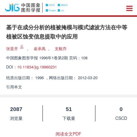
基于在成分分析的植被掩模与模式滤波方法在中等
植被区蚀变信息提取中的应用
张晋开
，
崔承禹
，
支毅乔
中国图象图形学报
1996年1卷第2期 页码：108
DOI：
10.11834/jig.19960231
纸质出版日期：
1996
，
网络出版日期：
2012-03-20
引用本文
2087
51
0
浏览量
下载量
CSCD
阅读全文PDF