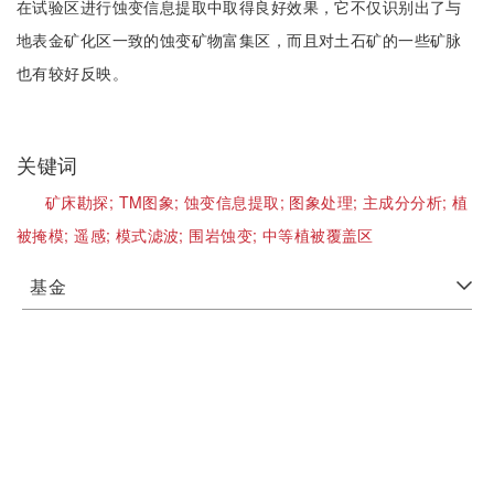
在试验区进行蚀变信息提取中取得良好效果，它不仅识别出了与
地表金矿化区一致的蚀变矿物富集区，而且对土石矿的一些矿脉
也有较好反映。
关键词
矿床勘探;
TM图象;
蚀变信息提取;
图象处理;
主成分分析;
植
被掩模;
遥感;
模式滤波;
围岩蚀变;
中等植被覆盖区
基金